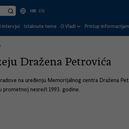
HR
EN
 intervjui
Istaknute teme
O Vladi
Pristup informacija
a
eju Dražena Petrovića
s radove na uređenju Memorijalnog centra Dražena Pet
 u prometnoj nesreći 1993. godine.