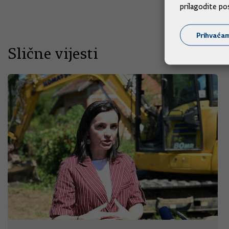
prilagodite po
Prihvaća
Slične vijesti