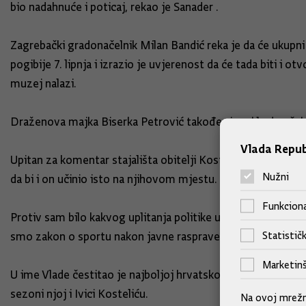
bio nadahnuće i poticaj, rekao je Sanader .
Zagrebački gradonačelnik Milan Bandić reka je da će ukupni 
pogibije 7. lipnja i izrazio je uvjerenost da će tada biti i
muzej nalazi.
Draženova majka Biserka Petrović također je rekla da oček
Vlada Repub
Upitan za komentar stajališta obitelji Kostelić da ne želi d
Nužni
da bi i on učinio isto na njihovom mjestu.
Funkciona
Protiv sam bilo kakvog uplitanja politike u sport. Sport mor
Statističk
smo zakon o sportu nakon javne rasprave uputili u Hrvatski s
Marketinš
U ime Vlade čestitao je najboljoj hrvatskoj skijašici Jani
sezoni njoj i Ivici Kosteliću.
Na ovoj mrežno