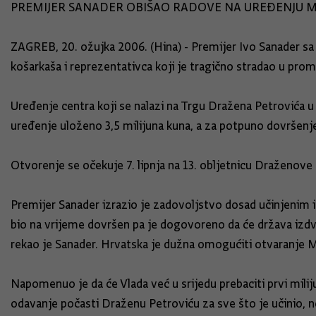
PREMIJER SANADER OBIŠAO RADOVE NA UREĐENJU 
ZAGREB, 20. ožujka 2006. (Hina) - Premijer Ivo Sanader s
košarkaša i reprezentativca koji je tragično stradao u prom
Uređenje centra koji se nalazi na Trgu Dražena Petrovića u
uređenje uloženo 3,5 milijuna kuna, a za potpuno dovršenje 
Otvorenje se očekuje 7. lipnja na 13. obljetnicu Draženove 
Premijer Sanader izrazio je zadovoljstvo dosad učinjenim 
bio na vrijeme dovršen pa je dogovoreno da će država izdvoji
rekao je Sanader. Hrvatska je dužna omogućiti otvaranje M
Napomenuo je da će Vlada već u srijedu prebaciti prvi mili
odavanje počasti Draženu Petroviću za sve što je učinio, ne