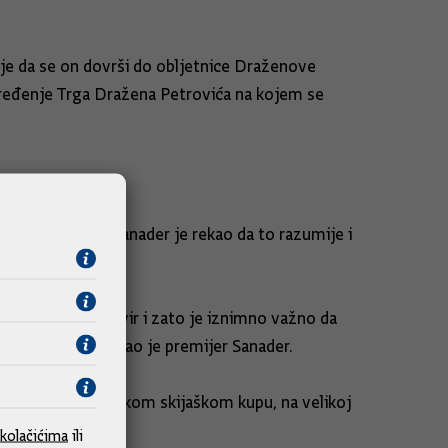
nije da se on dovrši do obljetnice Draženove
ti uređenje Trga Dražena Petrovića na kojem se
 svrhe, premijer Sanader je rekao da to razumije i
roz zakonodavni okvir i zato je iznimno važno da
rvatski sport, rekao je premijer Sanader.
ih bodova u Svjetskom skijaškom kupu, na velikoj
kolačićima
ili