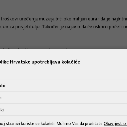
troškovi uređenja muzeja biti oko milijun eura i da je najbit
 otvoren za posjetitelje. Također je najavio da će uskoro poče
uje što skorije otvorenje muzeja.
like Hrvatske upotrebljava kolačiće
oček zbog stalnog korištenja uspjeha Janice i Ivice u političke
lni
a biti lišen politike, a politika mora dati potporu (sportu) k
i
abor i da je proceduri. Mislim da će to biti velik iskorak za h
ki
ci Kostelić na sjajnom uspjehu i postavljenom rekordu osvojen
j stranici koriste se kolačići. Molimo Vas da pročitate
Obavijest o 