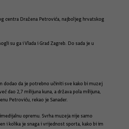
og centra Dražena Petrovića, najboljeg hrvatskog
gli su ga i Vlada i Grad Zagreb. Do sada je u
m dodao da je potrebno učiniti sve kako bi muzej
eć dao 2,7 milijuna kuna, a država pola milijuna,
nu Petroviću, rekao je Sanader.
ultimedijalnu opremu. Svrha muzeja nije samo
 i kolika je snaga i vrijednost sporta, kako bi im