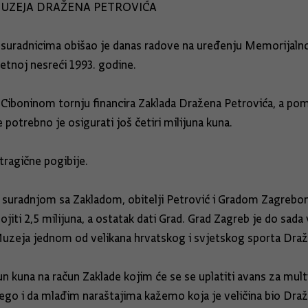
MUZEJA DRAŽENA PETROVIĆA
a suradnicima obišao je danas radove na uređenju Memorijaln
etnoj nesreći 1993. godine.
 Ciboninom tornju financira Zaklada Dražena Petrovića, a pomo
potrebno je osigurati još četiri milijuna kuna.
tragične pogibije.
i suradnjom sa Zakladom, obitelji Petrović i Gradom Zagrebo
ti 2,5 milijuna, a ostatak dati Grad. Grad Zagreb je do sada v
uzeja jednom od velikana hrvatskog i svjetskog sporta Draže
jun kuna na račun Zaklade kojim će se se uplatiti avans za m
go i da mlađim naraštajima kažemo koja je veličina bio Dražen