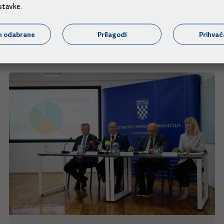
stavke.
m odabrane
Prilagodi
Prihva