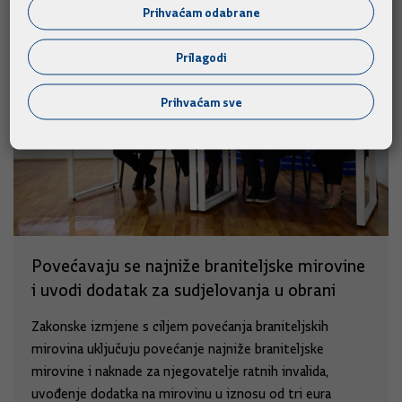
Prihvaćam odabrane
Prilagodi
Prihvaćam sve
Povećavaju se najniže braniteljske mirovine
i uvodi dodatak za sudjelovanja u obrani
Zakonske izmjene s ciljem povećanja braniteljskih
mirovina uključuju povećanje najniže braniteljske
mirovine i naknade za njegovatelje ratnih invalida,
uvođenje dodatka na mirovinu u iznosu od tri eura