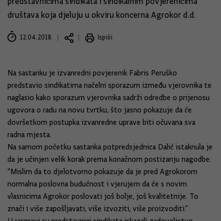
predstavnicima sindikata i sindikalnim povjerenicima
društava koja djeluju u okviru koncerna Agrokor d.d.
12.04.2018.
Ispiši
Na sastanku je izvanredni povjerenik Fabris Peruško
predstavio sindikatima načelni sporazum između vjerovnika te
naglasio kako sporazum vjerovnika sadrži odredbe o prijenosu
ugovora o radu na novu tvrtku, što jasno pokazuje da će
dovršetkom postupka izvanredne uprave biti očuvana sva
radna mjesta.
Na samom početku sastanka potpredsjednica Dalić istaknula je
da je učinjen velik korak prema konačnom postizanju nagodbe:
“Mislim da to djelotvorno pokazuje da je pred Agrokorom
normalna poslovna budućnost i vjerujem da će s novim
vlasnicima Agrokor poslovati još bolje, još kvalitetnije. To
znači i više zapošljavati, više izvoziti, više proizvoditi.”