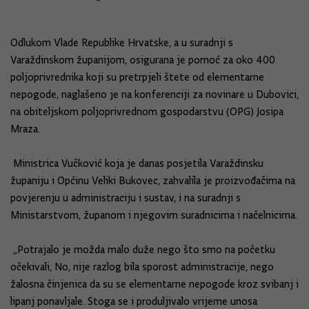
Odlukom Vlade Republike Hrvatske, a u suradnji s
Varaždinskom županijom, osigurana je pomoć za oko 400
poljoprivrednika koji su pretrpjeli štete od elementarne
nepogode, naglašeno je na konferenciji za novinare u Dubovici,
na obiteljskom poljoprivrednom gospodarstvu (OPG) Josipa
Mraza.
Ministrica Vučković koja je danas posjetila Varaždinsku
županiju i Općinu Veliki Bukovec, zahvalila je proizvođačima na
povjerenju u administraciju i sustav, i na suradnji s
Ministarstvom, županom i njegovim suradnicima i načelnicima.
„Potrajalo je možda malo duže nego što smo na početku
očekivali, No, nije razlog bila sporost administracije, nego
žalosna činjenica da su se elementarne nepogode kroz svibanj i
lipanj ponavljale. Stoga se i produljivalo vrijeme unosa