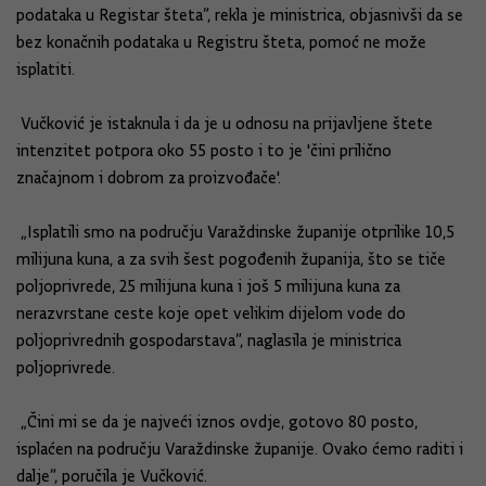
podataka u Registar šteta”, rekla je ministrica, objasnivši da se
bez konačnih podataka u Registru šteta, pomoć ne može
isplatiti.
Vučković je istaknula i da je u odnosu na prijavljene štete
intenzitet potpora oko 55 posto i to je 'čini prilično
značajnom i dobrom za proizvođače'.
„Isplatili smo na području Varaždinske županije otprilike 10,5
milijuna kuna, a za svih šest pogođenih županija, što se tiče
poljoprivrede, 25 milijuna kuna i još 5 milijuna kuna za
nerazvrstane ceste koje opet velikim dijelom vode do
poljoprivrednih gospodarstava”, naglasila je ministrica
poljoprivrede.
„Čini mi se da je najveći iznos ovdje, gotovo 80 posto,
isplaćen na području Varaždinske županije. Ovako ćemo raditi i
dalje”, poručila je Vučković.