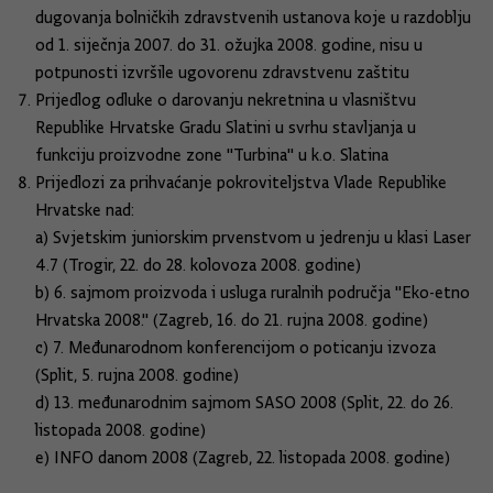
dugovanja bolničkih zdravstvenih ustanova koje u razdoblju
od 1. siječnja 2007. do 31. ožujka 2008. godine, nisu u
potpunosti izvršile ugovorenu zdravstvenu zaštitu
Prijedlog odluke o darovanju nekretnina u vlasništvu
Republike Hrvatske Gradu Slatini u svrhu stavljanja u
funkciju proizvodne zone "Turbina" u k.o. Slatina
Prijedlozi za prihvaćanje pokroviteljstva Vlade Republike
Hrvatske nad:
a) Svjetskim juniorskim prvenstvom u jedrenju u klasi Laser
4.7 (Trogir, 22. do 28. kolovoza 2008. godine)
b) 6. sajmom proizvoda i usluga ruralnih područja "Eko-etno
Hrvatska 2008." (Zagreb, 16. do 21. rujna 2008. godine)
c) 7. Međunarodnom konferencijom o poticanju izvoza
(Split, 5. rujna 2008. godine)
d) 13. međunarodnim sajmom SASO 2008 (Split, 22. do 26.
listopada 2008. godine)
e) INFO danom 2008 (Zagreb, 22. listopada 2008. godine)