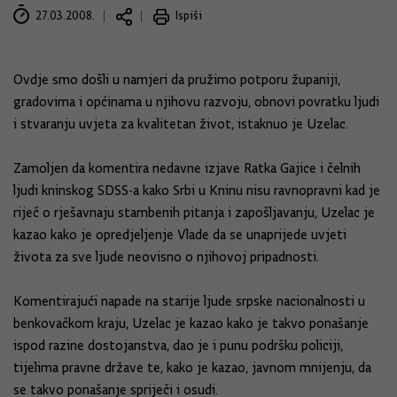
27.03.2008.
Ispiši
Ovdje smo došli u namjeri da pružimo potporu županiji,
gradovima i općinama u njihovu razvoju, obnovi povratku ljudi
i stvaranju uvjeta za kvalitetan život, istaknuo je Uzelac.
Zamoljen da komentira nedavne izjave Ratka Gajice i čelnih
ljudi kninskog SDSS-a kako Srbi u Kninu nisu ravnopravni kad je
riječ o rješavnaju stambenih pitanja i zapošljavanju, Uzelac je
kazao kako je opredjeljenje Vlade da se unaprijede uvjeti
života za sve ljude neovisno o njihovoj pripadnosti.
Komentirajući napade na starije ljude srpske nacionalnosti u
benkovačkom kraju, Uzelac je kazao kako je takvo ponašanje
ispod razine dostojanstva, dao je i punu podršku policiji,
tijelima pravne države te, kako je kazao, javnom mnijenju, da
se takvo ponašanje spriječi i osudi.