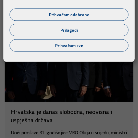
Slične vijesti
Prihvaćam odabrane
Prilagodi
Prihvaćam sve
Hrvatska je danas slobodna, neovisna i
uspješna država
Uoči proslave 31. godišnjice VRO Oluja u srijedu, ministri