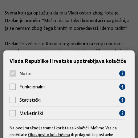
Svima koji ga optužuju da je u Vladi ostao zbog fotelje,
Uzelac je poručio: "Mislim da su takvi komentari marginalni, a
ja se nemam zbog čega braniti ni ooravdavati. Idemo raditi".
Uzelac će večeras u Kninu o regionalnom razvoju obnovi i
povratku razgovarati na radnom sastanku sa šibensko-kninskm
županom Goranom Paukom, gradonačelnicom Knina Josipom
Vlada Republike Hrvatske upotrebljava kolačiće
Rimac, te načelnicima općina i predstavnicima udruga s
Nužni
kninskog područja.
Funkcionalni
Sutra će pak posjetiti tvornicu vijaka DIV u Kninu, kninsko
Veleučilište, Prihvatni centar u Strmici, te naselja Golubić,
Statistički
Radučić, Kistanje i Đevrske.
Marketinški
Na ovoj mrežnoj stranici koriste se kolačići. Molimo Vas da
pročitate
Obavijest o kolačićima
ili prilagodite postavke.