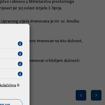
eljstvo i obnovu u Ministarstvu prostornoga
eci jer joj ovlast istječe 3. lipnja.
 Upravnog vijeća imenovana je mr. sc. Anuška
 Ćosić, te je ponovno imenovan na istu dužnost,
van Madunić, te je imenovan vršiteljem dužnosti
kolačićima
ili
ćam sve