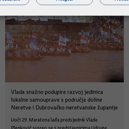
Vlada snažno podupire razvoj jedinica
lokalne samouprave s područja doline
Neretve i Dubrovačko-neretvanske županije
Uoči 29. Maratona lađa predsjednik Vlade
Plenković susreo se s predstavnicima Udruge