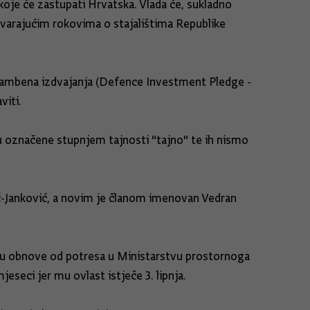
 koje će zastupati Hrvatska. Vlada će, sukladno
varajućim rokovima o stajalištima Republike
rambena izdvajanja (Defence Investment Pledge -
viti.
u označene stupnjem tajnosti "tajno" te ih nismo
nić-Janković, a novim je članom imenovan Vedran
bu obnove od potresa u Ministarstvu prostornoga
eseci jer mu ovlast istječe 3. lipnja.