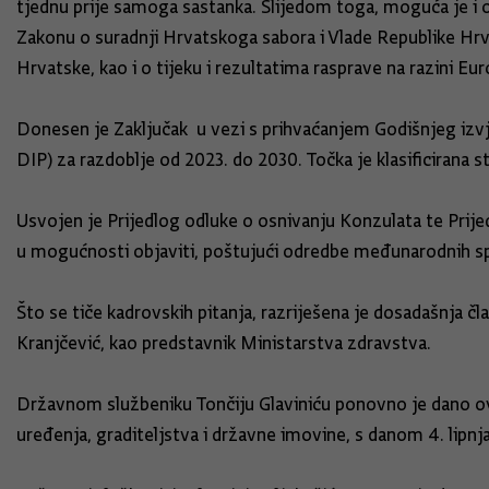
tjednu prije samoga sastanka. Slijedom toga, moguća je i oč
Zakonu o suradnji Hrvatskoga sabora i Vlade Republike Hrv
Hrvatske, kao i o tijeku i rezultatima rasprave na razini Eur
Donesen je Zaključak u vezi s prihvaćanjem Godišnjeg izv
DIP) za razdoblje od 2023. do 2030. Točka je klasificirana
Usvojen je Prijedlog odluke o osnivanju Konzulata te Prij
u mogućnosti objaviti, poštujući odredbe međunarodnih 
Što se tiče kadrovskih pitanja, razriješena je dosadašnja č
Kranjčević, kao predstavnik Ministarstva zdravstva.
Državnom službeniku Tončiju Glaviniću ponovno je dano ov
uređenja, graditeljstva i državne imovine, s danom 4. lipnj