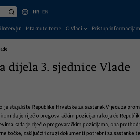
HR
EN
 intervjui
Istaknute teme
O Vladi
Pristup informacija
lade
 dijela 3. sjednice Vlade
 je stajalište Republike Hrvatske za sastanak Vijeća za prom
zirom da je riječ o pregovaračkim pozicijama koja će Republ
ajevima kada je riječ o pregovaračkim pozicijama, ona prethod
avne točke, zaključci i drugi dokumenti potrebni za sastanke