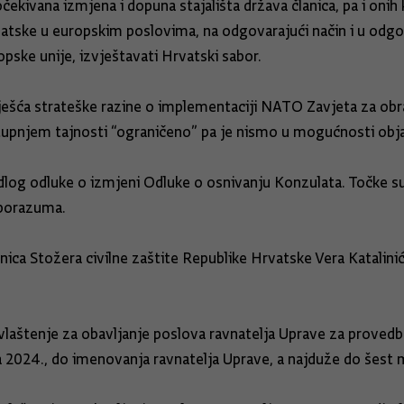
ekivana izmjena i dopuna stajališta država članica, pa i onih
atske u europskim poslovima, na odgovarajući način i u odgo
opske unije, izvještavati Hrvatski sabor.
ješća strateške razine o implementaciji NATO Zavjeta za ob
 stupnjem tajnosti “ograničeno” pa je nismo u mogućnosti obja
edlog odluke o izmjeni Odluke o osnivanju Konzulata. Točke s
sporazuma.
lanica Stožera civilne zaštite Republike Hrvatske Vera Katali
laštenje za obavljanje poslova ravnatelja Uprave za proved
a 2024., do imenovanja ravnatelja Uprave, a najduže do šest mj