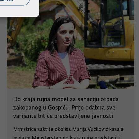
Do kraja rujna model za sanaciju otpada
zakopanog u Gospiću. Prije odabira sve
varijante bit će predstavljene javnosti
Ministrica zaštite okoliša Marija Vučković kazala
je da će Ministarstvo do kraja rujna predstaviti