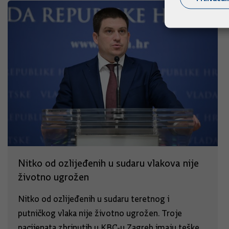
Nitko od ozlijeđenih u sudaru vlakova nije
životno ugrožen
Nitko od ozlijeđenih u sudaru teretnog i
putničkog vlaka nije životno ugrožen. Troje
pacijenata zbrinutih u KBC-u Zagreb imaju teške