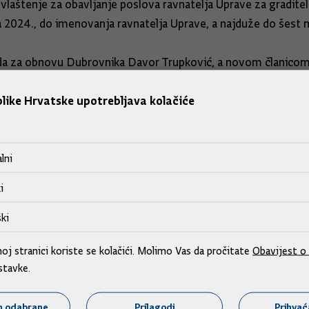
ovlaštenje za obavljanje poslova ravnatelja Uprave za gradit
 2024., do imenovanja ravnatelja Uprave, a najduže do šest mjes
oda za obnovu Dubrovnika Davor Trupković, a novom članicom
dija.
like Hrvatske upotrebljava kolačiće
ljstva Leksikografskog zavoda Miroslav Krleža dr.sc. Stjepan
 medija.
lni
 ravnatelj Agencije za osiguranje radničkih tražbina mr.sc. I
i
ki
j stranici koriste se kolačići. Molimo Vas da pročitate
Obavijest o 
stavke.
m odabrane
Prilagodi
Prihva