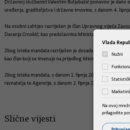
Državnoj službenici Valentini Buljubašić ponovno je dano 
uređenja, graditeljstva i državne imovine, s danom 4. lipnja
Na osobni zahtjev razriješen je član Upravnog vijeća Zav
Deranja Crnokić, kao predstavnica Ministarstva kulture i me
Vlada Repub
Zbog isteka mandata razriješen je dosadašnji član Ravnate
Nužni
kao član koji se imenuje na prijedlog Ministarstva kulture i
Funkciona
Zbog isteka mandata, s danom 1. lipnja 2024. razriješen je
Statističk
ravnatelja te Agencije, s danom 2. lipnja 2024.
Marketinš
Na ovoj mrežno
prilagodite po
Slične vijesti
Prihvaća