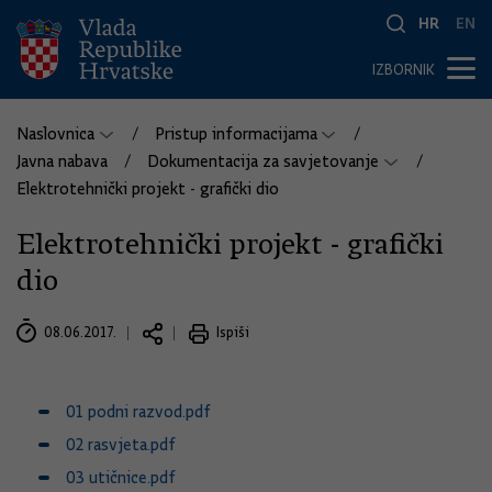
HR
EN
IZBORNIK
Naslovnica
Pristup informacijama
Javna nabava
Dokumentacija za savjetovanje
Elektrotehnički projekt - grafički dio
Elektrotehnički projekt - grafički
dio
08.06.2017.
Ispiši
01 podni razvod.pdf
02 rasvjeta.pdf
03 utičnice.pdf