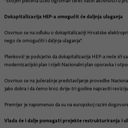
"svojim plećima uzeo ogroman teret naših aktivnosti u pro
Dokapitalizacija HEP-a omogućit će daljnja ulaganja
Osvrnuo se na odluku o dokapitalizaciji Hrvatske elektrop
nego će omogućiti i daljnja ulaganja".
Plenković je podsjetio da dokapitalizacija HEP-a neće ići
modernizacijski plan i cijeli Nacionalni plan oporavka i otp
Osvrnuo se na jučerašnje predstavljanje provedbe Nacionaln
jako dobra i da ćemo kroz dvije-tri godine napraviti reviziju
Premijer je napomenuo da su na europskoj razini dogovoreni 
Vlada će i dalje pomagati projekte restrukturiranja i u