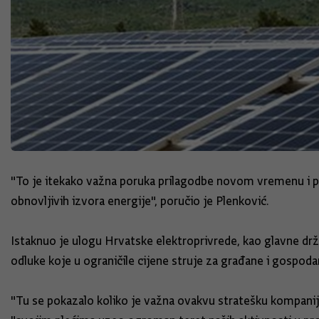
"To je itekako važna poruka prilagodbe novom vremenu i p
obnovljivih izvora energije", poručio je Plenković.
Istaknuo je ulogu Hrvatske elektroprivrede, kao glavne dr
odluke koje u ograničile cijene struje za građane i gospoda
"Tu se pokazalo koliko je važna ovakvu stratešku kompaniju