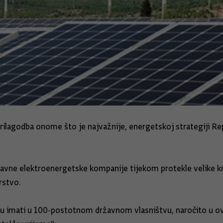
rilagodba onome što je najvažnije, energetskoj strategiji R
žavne elektroenergetske kompanije tijekom protekle velike k
rstvo.
 imati u 100-postotnom državnom vlasništvu, naročito u ovoj 