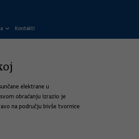
ma
Kontakti
koj
sunčane elektrane u
 svom obraćanju izrazio je
ravo na području bivše tvornice