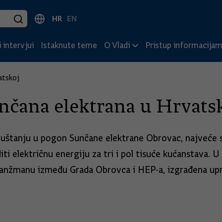
HR
EN
 intervjui
Istaknute teme
O Vladi
Pristup informacija
atskoj
unčana elektrana u Hrvats
 puštanju u pogon Sunčane elektrane Obrovac, najveće 
 električnu energiju za tri i pol tisuće kućanstava. U
 aranžmanu između Grada Obrovca i HEP-a, izgrađena up