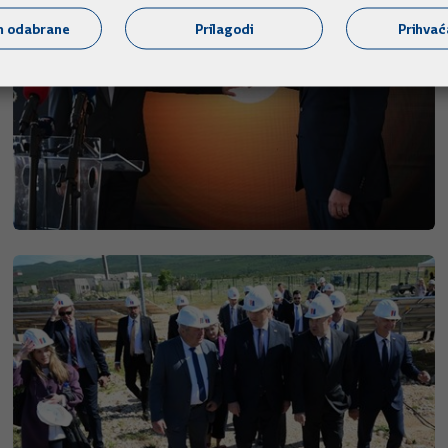
m odabrane
Prilagodi
Prihva