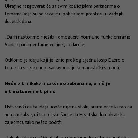
Ukrajine razgovarat će sa svim koalicijskim partnerima o
temama koje su se razvile u političkom prostoru u zadnjih
desetak dana.
„Da ih nastojimo riješiti i omogućiti normalno funkcioniranje
Vlade i parlamentarne većine“, dodao je.
Otklonio je ideju koji je iznio prošlog tjedna Josip Dabro o
tome da se zakonom sankcioniraju komunistički simboli.
Neće biti nikakvih zakona o zabranama, a ničije
ultimatume ne trpimo
Ustvrdivši da ta ideja uopće nije na stolu, premijer je kazao da
nema nikakve, ni teoretske šanse da Hrvatska demokratska
zajednica tako nešto podrži.
„Takvih zabrana 2026., da ih mi donosimo kao glavna politička