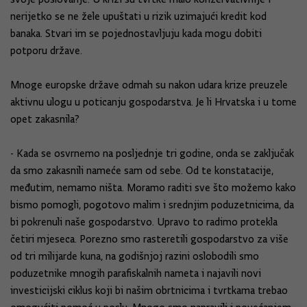
nerijetko se ne žele upuštati u rizik uzimajući kredit kod
banaka. Stvari im se pojednostavljuju kada mogu dobiti
potporu države.
Mnoge europske države odmah su nakon udara krize preuzele
aktivnu ulogu u poticanju gospodarstva. Je li Hrvatska i u tome
opet zakasnila?
- Kada se osvrnemo na posljednje tri godine, onda se zaključak
da smo zakasnili nameće sam od sebe. Od te konstatacije,
međutim, nemamo ništa. Moramo raditi sve što možemo kako
bismo pomogli, pogotovo malim i srednjim poduzetnicima, da
bi pokrenuli naše gospodarstvo. Upravo to radimo protekla
četiri mjeseca. Porezno smo rasteretili gospodarstvo za više
od tri milijarde kuna, na godišnjoj razini oslobodili smo
poduzetnike mnogih parafiskalnih nameta i najavili novi
investicijski ciklus koji bi našim obrtnicima i tvrtkama trebao