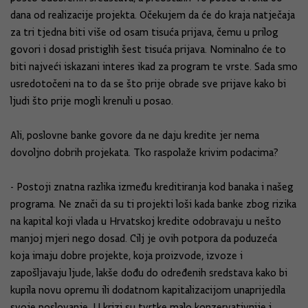
dana od realizacije projekta. Očekujem da će do kraja natječaja
za tri tjedna biti više od osam tisuća prijava, čemu u prilog
govori i dosad pristiglih šest tisuća prijava. Nominalno će to
biti najveći iskazani interes ikad za program te vrste. Sada smo
usredotočeni na to da se što prije obrade sve prijave kako bi
ljudi što prije mogli krenuli u posao.
Ali, poslovne banke govore da ne daju kredite jer nema
dovoljno dobrih projekata. Tko raspolaže krivim podacima?
- Postoji znatna razlika između kreditiranja kod banaka i našeg
programa. Ne znači da su ti projekti loši kada banke zbog rizika
na kapital koji vlada u Hrvatskoj kredite odobravaju u nešto
manjoj mjeri nego dosad. Cilj je ovih potpora da poduzeća
koja imaju dobre projekte, koja proizvode, izvoze i
zapošljavaju ljude, lakše dođu do određenih sredstava kako bi
kupila novu opremu ili dodatnom kapitalizacijom unaprijedila
svoje poslovanje. U krizi su tvrtke malo konzervativnije i