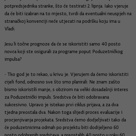
potpredsjednika stranke, što će testirati 2. lipnja. Iako vjeruje
da će biti izabran na to mjesto, tvrdi da eventualni neuspjeh na
stranačkoj konvenciji neće utjecati na podršku koju ima u
Vladi.
Jesu li točne prognoze da će se iskoristiti samo 40 posto
novca koji ste osigurali za programe poput Poduzetničkog
impulsa?
- Tko god je to rekao, u krivu je. Vjerujem da ćemo iskoristiti
cijeli fond, odnosno sve što smo planirali. Ne znam zašto
bismo iskoristili manje, s obzirom na veliki dosadašnji interes
za Poduzetnički impuls. Sredstva će biti odobravana
sukcesivno. Upravo je istekao prvi ciklus prijava, a za dva
tjedna preostala dva. Nakon toga slijedi proces evaluacije i
procjenjivanja projekata. Sredstva ćemo dodjeljivati tako da
će poduzetnicima odmah po projektu biti dodijeljeno 60
posto odobrenih sredstava, a preostalih 40 posto u roku 60