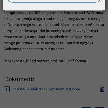
- HBOR je već dokapitaliziran i ove godine predviđena je
dokapitalizacija od 500 milijuna kuna. Smatram da HBOR mora
preuzeti aktivniju ulogu u podupiranju našeg izvoza, u mnogo
većoj mjeri nego što je bilo dosad. Mora preuzimati više rizika
u svojem poslovanju kako bi pomogao našim izvoznicima i
mora im biti garantna banka za određene poslove. Vidim
mnogo prostora za takav razvoj i ja ću kao član njegova
Nadzornog odbora inzistirati na tome.
Razgovor u cijelosti možete pročitati u pdf formatu
Dokumenti
Intervju s ministrom Gordanom Marasom