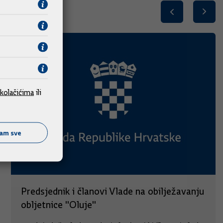
kolačićima
ili
ćam sve
Predsjednik i članovi Vlade na obilježavanju
obljetnice "Oluje"