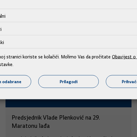
lni
i
ki
j stranici koriste se kolačići. Molimo Vas da pročitate
Obavijest o 
stavke.
m odabrane
Prilagodi
Prihva
Predsjednik Vlade Plenković na 29.
Maratonu lađa