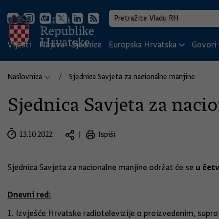
Vijesti
Najave
Sjednice
Europska Hrvatska
Govori i
Naslovnica
Sjednica Savjeta za nacionalne manjine
Sjednica Savjeta za naci
13.10.2022.
Ispiši
u četv
Sjednica Savjeta za nacionalne manjine održat će se
Dnevni red:
Izvješće Hrvatske radiotelevizije o proizvedenim, supr