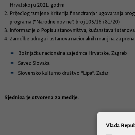
Hrvatskoj u 2021. godini
Prijedlog izmjene Kriterija financiranja i ugovaranja pr
programa ("Narodne novine", broj 105/16 i 81/20)
Informacije o Popisu stanovništva, kućanstava i stanova
Zamolbe udruga i ustanova nacionalnih manjina za pren
Bošnjačka nacionalna zajednica Hrvatske, Zagreb
Savez Slovaka
Slovensko kulturno društvo "Lipa", Zadar
Sjednica je otvorena za medije.
Vlada Repub