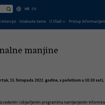
HR
EN
 intervjui
Istaknute teme
O Vladi
Pristup informacija
onalne manjine
rtak, 13. listopada 2022. godine, s početkom u 10.30 sati
oizvedenim i objavljenim programima namijenjenim informiranj