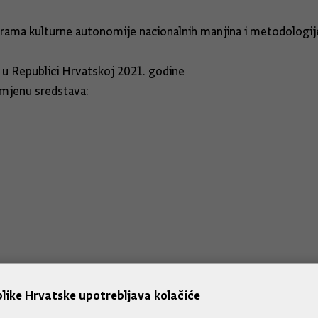
ograma kulturne autonomije nacionalnih manjina i metodologij
 u Republici Hrvatskoj 2021. godine
amjenu sredstava:
like Hrvatske upotrebljava kolačiće