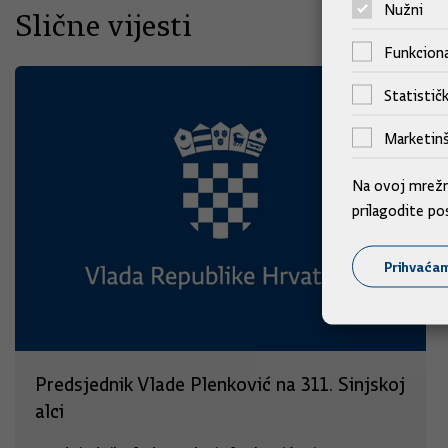
Nužni
Slične vijesti
Funkciona
Statističk
Marketinš
Na ovoj mrežno
prilagodite po
Prihvaća
Predsjednik Vlade Plenković na 311. Sinjskoj
alci