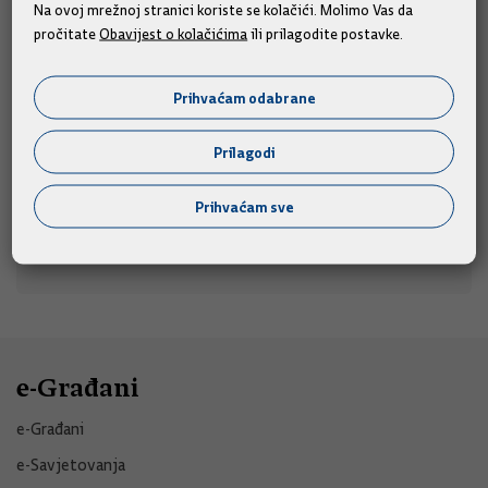
lađa
Na ovoj mrežnoj stranici koriste se kolačići. Molimo Vas da
pročitate
Obavijest o kolačićima
ili prilagodite postavke.
Predsjednik Vlade Andrej Plenković nazočit će startu
u subotu, 8.
utrke 29. Maratona lađa u Metkoviću,
Prihvaćam odabrane
kolovoza 2026. u 17 sati.
08.08.2026.
Prilagodi
Prihvaćam sve
e-Građani
e-Građani
e-Savjetovanja