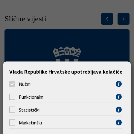
Slične vijesti
Vlada Republike Hrvatske upotrebljava kolačiće
Nužni
Funkcionalni
Statistički
Marketinški
Predsjednik Vlade Plenković na 29. Maratonu