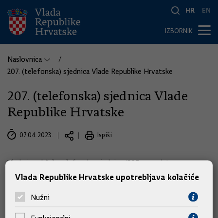
HR
EN
IZBORNIK
Naslovnica
207. (telefonska) sjednica Vlade Republike Hrvatske
207. (telefonska) sjednica Vlade
Republike Hrvatske
07.04.2023.
Ispiši
Vlada je održala telefonsku sjednicu (207. po redu) sa
sljedećom točkom dnevnog reda:
Vlada Republike Hrvatske upotrebljava kolačiće
Nužni
Prijedlog uredbe o utvrđivanju najviših maloprodajnih cijena
naftnih derivata.