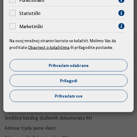
Funkcionalni
Statistički
Marketinški
Na ovoj mrežnoj stranici koriste se kolačići. Molimo Vas da
e-Građani
pročitate
Obavijest o kolačićima
ili prilagodite postavke.
e-Građani
Prihvaćam odabrane
e-Savjetovanja
Portal otvorenih podataka RH
Prilagodi
Izvozni portal
Prihvaćam sve
Adresar
Središnji katalog službenih dokumenata RH
Adresar tijela javne vlasti