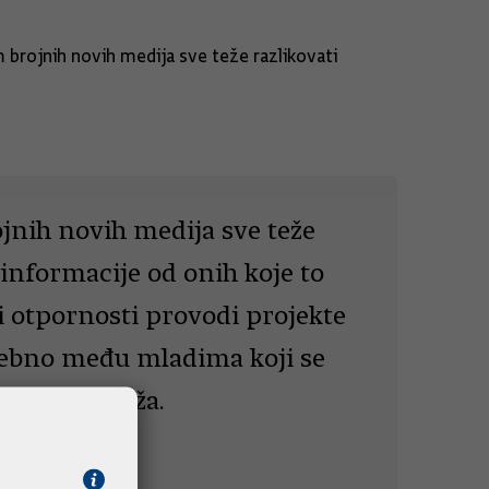
brojnih novih medija sve teže razlikovati
jnih novih medija sve teže
 informacije od onih koje to
 otpornosti provodi projekte
sebno među mladima koji se
štvenih mreža.