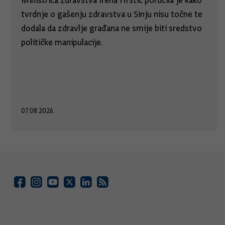
Ministrica zdravstva Irena Hrstić poručila je kako
tvrdnje o gašenju zdravstva u Sinju nisu točne te
dodala da zdravlje građana ne smije biti sredstvo
političke manipulacije.
07.08.2026.