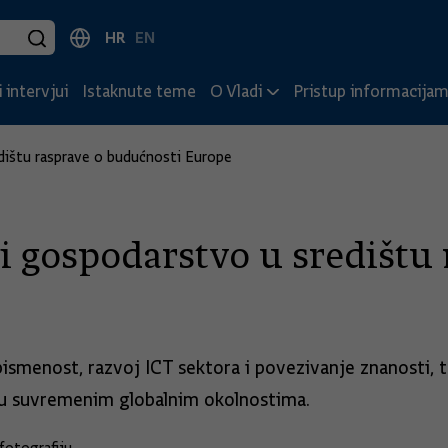
HR
EN
 intervjui
Istaknute teme
O Vladi
Pristup informacija
dištu rasprave o budućnosti Europe
 i gospodarstvo u središtu
pismenost, razvoj ICT sektora i povezivanje znanosti, 
e u suvremenim globalnim okolnostima.