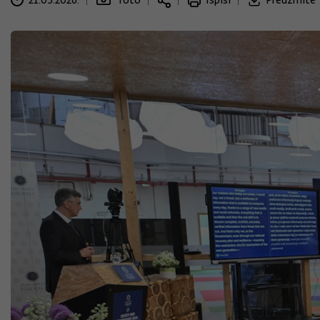
21.05.2026.
foto
Ispiši
Preuzmite 