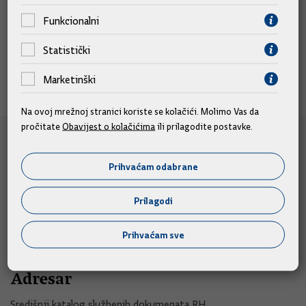
slobodu
Funkcionalni
Odlukama Vlade spriječen još veći rast
Statistički
Marketinški
Na ovoj mrežnoj stranici koriste se kolačići. Molimo Vas da
pročitate
Obavijest o kolačićima
ili prilagodite postavke.
e-Građani
Prihvaćam odabrane
e-Građani
e-Savjetovanja
Prilagodi
Portal otvorenih podataka RH
Prihvaćam sve
Izvozni portal
Adresar
Središnji katalog službenih dokumenata RH