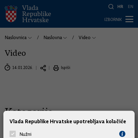
HR
EN
IZBORNIK
Naslovnica
Naslovna
Video
Video
14.01.2026.
Ispiši
Kategorije
Vlada Republike Hrvatske upotrebljava kolačiće
Oluja je bila briljantna vojna pobjeda, legitimna
Nužni
oslobodilačka operacija i kruna borbe Hrvatske za