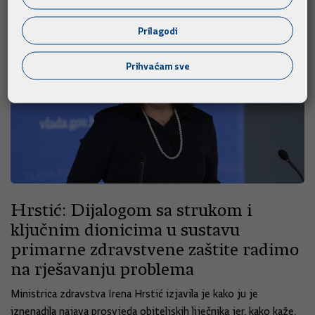
Prilagodi
Prihvaćam sve
Hrstić: Dijalogom sa strukom i
ključnim dionicima u sustavu
primarne zdravstvene zaštite radimo
na rješavanju problema
Ministrica zdravstva Irena Hrstić izjavila je kako ju je
iznenadila najava prosvjeda obiteljskih liječnika jer, kako kaže,