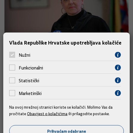
Vlada Republike Hrvatske upotrebljava kolačiće
Nužni
Hrstić: Inspekcija istražuje smrt
Funkcionalni
mladića s Lastova
Statistički
Ministrica zdravstva Irena Hrstić potvrdila je
izlazak inspekcije na teren kako bi se istražila smrt mladića s
Marketinški
Lastova koji je osam sati putovao do Dubrovnika, gdje je
umro u bolnici, istaknuvši kako je riječ o izoliranom slučaju i da
Na ovoj mrežnoj stranici koriste se kolačići. Molimo Vas da
mu je liječenje bilo pružano i za vrijeme puta.
pročitate
Obavijest o kolačićima
ili prilagodite postavke.
01.04.2025.
Prihvaćam odabrane