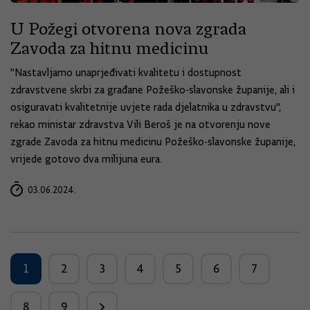
U Požegi otvorena nova zgrada
Zavoda za hitnu medicinu
"Nastavljamo unaprjeđivati kvalitetu i dostupnost
zdravstvene skrbi za građane Požeško-slavonske županije, ali i
osiguravati kvalitetnije uvjete rada djelatnika u zdravstvu",
rekao ministar zdravstva Vili Beroš je na otvorenju nove
zgrade Zavoda za hitnu medicinu Požeško-slavonske županije,
vrijede gotovo dva milijuna eura.
03.06.2024.
1
2
3
4
5
6
7
8
9