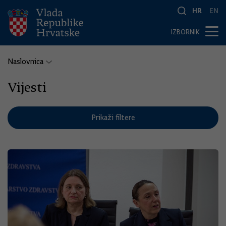
HR
EN
IZBORNIK
Naslovnica
Vijesti
Prikaži filtere