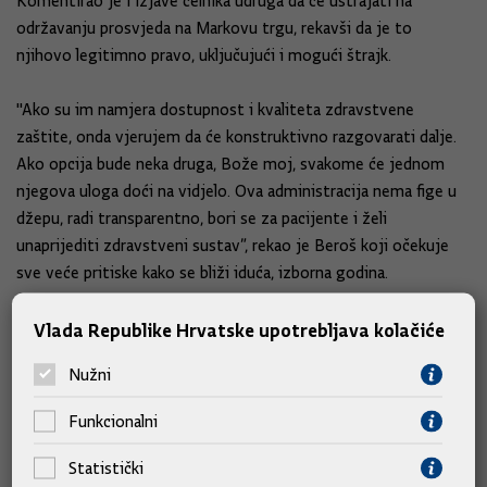
Komentirao je i izjave čelnika udruga da će ustrajati na
održavanju prosvjeda na Markovu trgu, rekavši da je to
njihovo legitimno pravo, uključujući i mogući štrajk.
"Ako su im namjera dostupnost i kvaliteta zdravstvene
zaštite, onda vjerujem da će konstruktivno razgovarati dalje.
Ako opcija bude neka druga, Bože moj, svakome će jednom
njegova uloga doći na vidjelo. Ova administracija nema fige u
džepu, radi transparentno, bori se za pacijente i želi
unaprijediti zdravstveni sustav”, rekao je Beroš koji očekuje
sve veće pritiske kako se bliži iduća, izborna godina.
Zdravstvena inspekcija ispituje slučaj pacijentice Budak
Vlada Republike Hrvatske upotrebljava kolačiće
Nužni
Ministar je novinarima kazao i da zdravstvena
inspekcija ispituje slučaj onkološke pacijentice Line
Funkcionalni
Budak koja tvrdi da sedam mjeseci ni ona niti njezin obiteljski
liječnik nisu dobili histološki nalaz iz KBC-a Sestre Milosrdnice.
Statistički