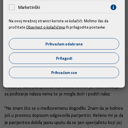
Marketinški
Beroš je rekao da će se osobno ispričati pacijentici i zatražiti
sankcije ako inspekcija ustanovi da je bilo propusta u
Na ovoj mrežnoj stranici koriste se kolačići. Molimo Vas da
postupanju.
pročitate
Obavijest o kolačićima
ili prilagodite postavke.
"Razgovarao sam s ravnateljem KBC-a Sestre milosrdnice o
pacijentici. Oni imaju višedesetljetnu praksu da sve takve
Prihvaćam odabrane
nalaze ne dostavljaju pacijentima na šalter, već se podižu u
ordinaciji specijalista, a prema mojim saznanjima pacijentica je
Prilagodi
dobila informaciju da se mora javiti nadležnom specijalistu",
ustvrdio je ministar.
Prihvaćam sve
Dodao je kako pacijentica nije dobila termin jer liste čekanja
za podizanje nalaza nema te je mogla doći i podići nalaz.
"Ne znam što se u međuvremenu dogodilo. Znam da je bolnica
još u prosincu dopisom odgovorila pacijentici. Rečeno mi je da
je pacijentica dobila jasnu uputu da se javi specijalistu koji joj