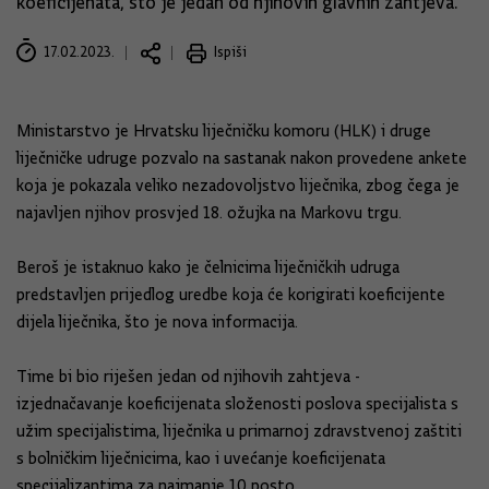
koeficijenata, što je jedan od njihovih glavnih zahtjeva.
17.02.2023.
Ispiši
Ministarstvo je Hrvatsku liječničku komoru (HLK) i druge
liječničke udruge pozvalo na sastanak nakon provedene ankete
koja je pokazala veliko nezadovoljstvo liječnika, zbog čega je
najavljen njihov prosvjed 18. ožujka na Markovu trgu.
Beroš je istaknuo kako je čelnicima liječničkih udruga
predstavljen prijedlog uredbe koja će korigirati koeficijente
dijela liječnika, što je nova informacija.
Time bi bio riješen jedan od njihovih zahtjeva -
izjednačavanje koeficijenata složenosti poslova specijalista s
užim specijalistima, liječnika u primarnoj zdravstvenoj zaštiti
s bolničkim liječnicima, kao i uvećanje koeficijenata
specijalizantima za najmanje 10 posto.