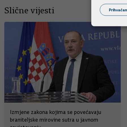
Slične vijesti
Prihvaća
Izmjene zakona kojima se povećavaju
braniteljske mirovine sutra u javnom