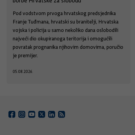
borbe Hrvatske za slobodu
Pod vodstvom prvoga hrvatskog predsjednika
Franje Tuđmana, hrvatski su branitelji, Hrvatska
vojska i policija u samo nekoliko dana oslobodili
najveći dio okupiranoga teritorija i omogućili
povratak prognanika njihovim domovima, poručio
je premijer.
05.08.2026.