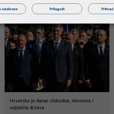
m odabrane
Prilagodi
Prihva
Hrvatska je danas slobodna, neovisna i
uspješna država