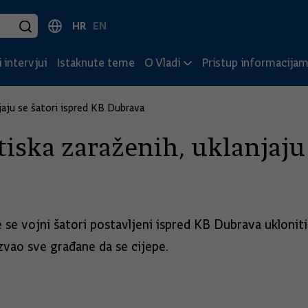
HR
EN
 intervjui
Istaknute teme
O Vladi
Pristup informacija
jaju se šatori ispred KB Dubrava
iska zaraženih, uklanjaju
e se vojni šatori postavljeni ispred KB Dubrava uklonit
zvao sve građane da se cijepe.