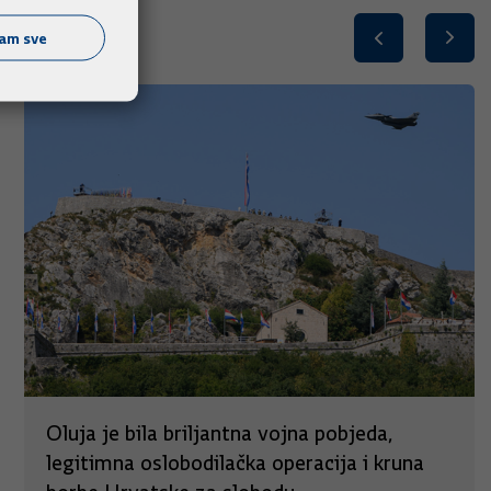
ćam sve
Oluja je bila briljantna vojna pobjeda,
legitimna oslobodilačka operacija i kruna