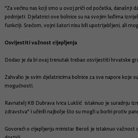
"Za većinu nas koji smo u ovoj priči od početka, današnji d
podnijeti. Djelatnici ove bolnice su na svojim leđima iznij
funkciji. Srećom, vojni šatori nisu bili upotrijebljeni, ali m
Osvijestiti važnost cijepljenja
Dodao je da bi ovaj trenutak trebao osvijestiti hrvatske g
Zahvalio je svim djelatnicima bolnice za sve napore koje su
mogućnosti.
Ravnatelj KB Dubrava Ivica Lukšić istaknuo je suradnju izm
zdravstva" i učinili najbolje što su mogli u borbi protiv pa
Govoreći o cijepljenju ministar Beroš je istaknuo važnost 
dostići.