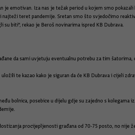
an je emotivan. Iza nas je težak period u kojem smo pokazali 
eli najteži teret pandemije. Sretan smo što svjedočimo reakti
ogli su biti", rekao je Beroš novinarima ispred KB Dubrava.
rađane da sami uvjetuju eventualnu potrebu za tim šatorima, o
 uložili te kazao kako je siguran da će KB Dubrava i cijeli zdr
eđu bolnica, posebice u dijelu gdje su zajedno s kolegama iz 
ndemije.
dostizanja procijepljenosti građana od 70-75 posto, no nije ž