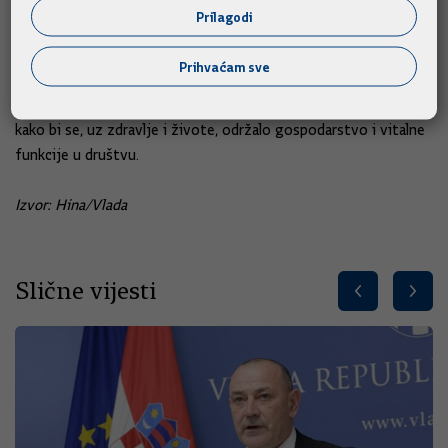
valu širenja koronavirusa koji do sada nije zabilježen po
Prilagodi
brojnim elementima", istaknuo je.
Prihvaćam sve
Pritom je napomenuo da je
niz zemalja skratio dane samoizolacije kontakata zaraženih
kako bi se, uz zdravlje i živote, održalo gospodarstvo i vitalne
funkcije u društvu.
Izvor: Hina/Vlada
Slične vijesti