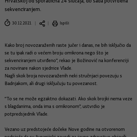
Hrvatskoj od sporadična 24 slučaja, do sada potvrđena
sekvenciranjem.
30.12.2021.
Ispiši
Kako broj novozaraženih raste jučer i danas, ne bih isključio da
se tu ipak radi o većem broju omikrona nego što je
sekvenciranjem utvrđeno", rekao je Božinović na konferenciji
za novinare nakon sjednice Vlade.
Nagli skok broja novozaraženih neki stručnjaci povezuju s
Badnjakom, ali drugi isključuju tu povezanost.
"To se ne može egzaktno dokazati. Ako skok brojki nema veze
s blagdanima, onda ima s omikronom", ustvrdio je
potpredsjednik Vlade.
Vezano uz predstojeće dočeke Nove godine na otvorenom