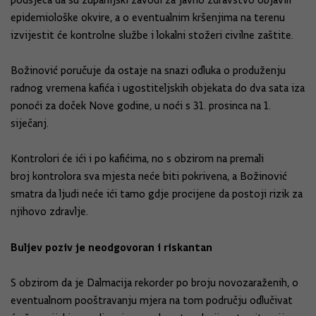
podsjeća da su županijski zavodi za javno zdravstvo objavili
epidemiološke okvire, a o eventualnim kršenjima na terenu
izvijestit će kontrolne službe i lokalni stožeri civilne zaštite.
Božinović poručuje da ostaje na snazi odluka o produženju
radnog vremena kafića i ugostiteljskih objekata do dva sata iza
ponoći za doček Nove godine, u noći s 31. prosinca na 1.
siječanj.
Kontrolori će ići i po kafićima, no s obzirom na premali
broj kontrolora sva mjesta neće biti pokrivena, a Božinović
smatra da ljudi neće ići tamo gdje procijene da postoji rizik za
njihovo zdravlje.
Buljev poziv je neodgovoran i riskantan
S obzirom da je Dalmacija rekorder po broju novozaraženih, o
eventualnom pooštravanju mjera na tom području odlučivat