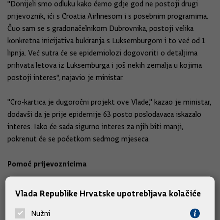
"Donijeli smo odluku kako ćemo gdje god ne postoji drugi
prijevoznik, ići s Croatia Airlinesom i s posebnim programima.
Čuo sam se s gradonačelnikom Dubrovnika, postoji velika
konkretna inicijativa bukiranja s Luksemburgom i to već od 1.
lipnja. Već sutra će se epidemiolozi dogovoriti o detaljima
prihvata letova iz Luksemburga i još nekih zemalja u kojima
postoji interes", najavio je ministar.
"Cro-kartica je dugoročni projekt ove Vlade," kazao je ministar,
dodavši da je prije epidemije 63 posto poslodavaca iskazalo
interes. Iako će sada sigurno interes za njih biti manji,
pokrenut će se početkom sedmog mjeseca.
Pomoć prijevoznicima
Osvrnuo se i na štrajk povremenih prijevoznika te rekao kako
Vlada Republike Hrvatske upotrebljava kolačiće
su poslali preporuku 15 leasing kuća da prijevoznicima izađu u
susret te da pokušaju riješiti pitanje moratorija u godinu dana.
Nužni