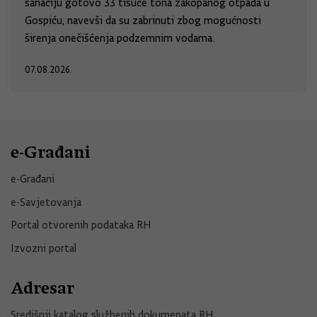
sanaciju gotovo 33 tisuće tona zakopanog otpada u
Gospiću, navevši da su zabrinuti zbog mogućnosti
širenja onečišćenja podzemnim vodama.
07.08.2026.
e-Građani
e-Građani
e-Savjetovanja
Portal otvorenih podataka RH
Izvozni portal
Adresar
Središnji katalog službenih dokumenata RH