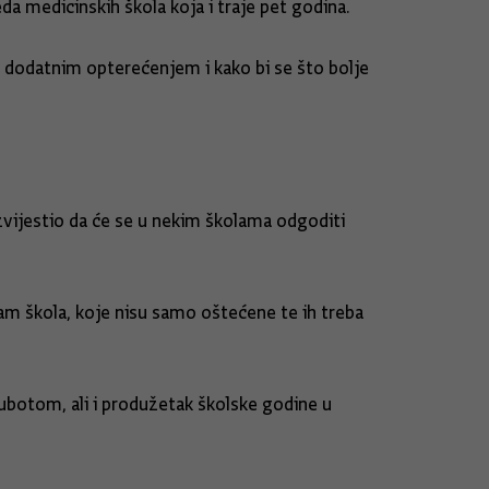
da medicinskih škola koja i traje pet godina.
d dodatnim opterećenjem i kako bi se što bolje
 izvijestio da će se u nekim školama odgoditi
am škola, koje nisu samo oštećene te ih treba
subotom, ali i produžetak školske godine u