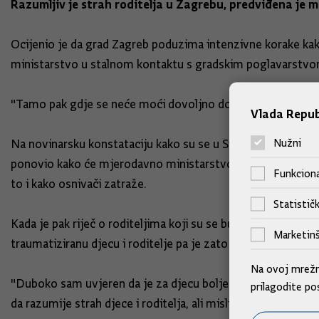
Razumljiv je strah roditelja u Zagrebu, predviđena je
Ocijenio je da grad Zagreb poduzima intenzivne korake kako 
ministarstvo u stalnom kontaktu s gradskim poglavarstvom
"Tamo pak gdje se neće moći dovoljno dobro osigurati neke d
Vlada Repub
Nužni
Na novinarsku konstataciju kako su se u Sisku mnogi roditelji
ponovio kako će mjerodavno ministarstvo postupiti sukladn
Funkciona
to i kako osnivači zatraže.
Statističk
Kada je pak riječ o roditeljima koji su se bunili u Zagrebu,
Marketinš
traumatiziranu djecu i roditelje pa je zato predviđena i m
Na ovoj mrežno
"Duboko sam uvjeren da je za djecu bolje da idu u školsko 
prilagodite po
da razumije strah djece i roditelja, ali misli da nije opravdan