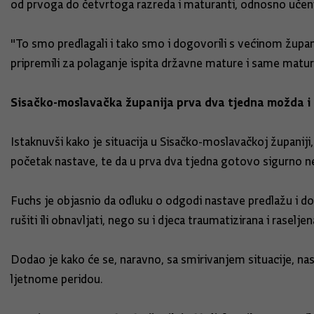
od prvoga do četvrtoga razreda i maturanti, odnosno učenici
"To smo predlagali i tako smo i dogovorili s većinom župan
pripremili za polaganje ispita državne mature i same matur
Sisačko-moslavačka županija prva dva tjedna možda i 
Istaknuvši kako je situacija u Sisačko-moslavačkoj županiji, 
početak nastave, te da u prva dva tjedna gotovo sigurno ne
Fuchs je objasnio da odluku o odgodi nastave predlažu i do
rušiti ili obnavljati, nego su i djeca traumatizirana i raseljen
Dodao je kako će se, naravno, sa smirivanjem situacije, na
ljetnome peridou.