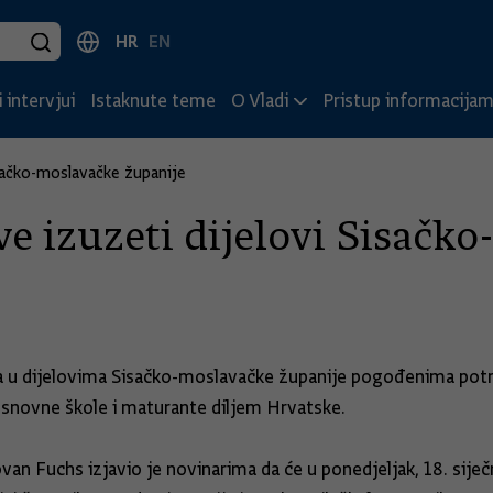
HR
EN
 intervjui
Istaknute teme
O Vladi
Pristup informacija
sačko-moslavačke županije
e izuzeti dijelovi Sisačk
a u dijelovima Sisačko-moslavačke županije pogođenima potr
a osnovne škole i maturante diljem Hrvatske.
n Fuchs izjavio je novinarima da će u ponedjeljak, 18. siječn