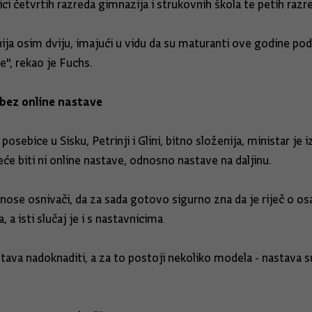
 četvrtih razreda gimnazija i strukovnih škola te petih razre
ija osim dviju, imajući u vidu da su maturanti ove godine po
e", rekao je Fuchs.
bez online nastave
posebice u Sisku, Petrinji i Glini, bitno složenija, ministar je
će biti ni online nastave, odnosno nastave na daljinu.
nose osnivači, da za sada gotovo sigurno zna da je riječ o os
a, a isti slučaj je i s nastavnicima
stava nadoknaditi, a za to postoji nekoliko modela - nastava 