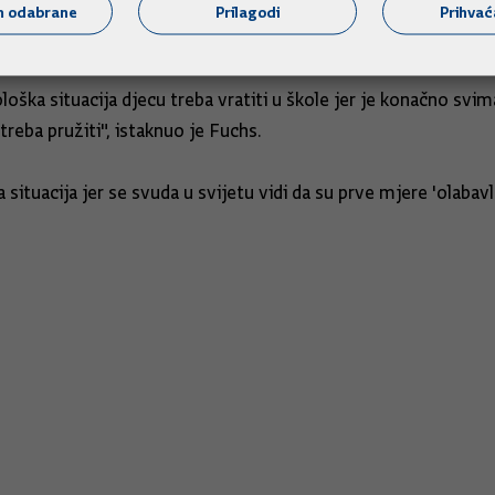
m odabrane
Prilagodi
Prihva
a se može očekivati da se sva djeca vrate u škole.
ka situacija djecu treba vratiti u škole jer je konačno svima 
treba pružiti", istaknuo je Fuchs.
 situacija jer se svuda u svijetu vidi da su prve mjere 'olaba