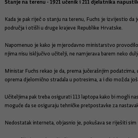
Stanje na terenu - 1921 učenik i 211 djelatnika napusti
Kada je pak riječ o stanju na terenu, Fuchs je izvijestio d
područja i otišli u druge krajeve Republike Hrvatske.
Napomenuo je kako je mjerodavno ministarstvo provodilo an
njima nisu isključivo učitelji, ne namjerava barem neko du
Ministar Fuchs rekao je da, prema jučerašnjim podatcima,
oprema djelomično stradala u potresima, a i dio možda još i 
Učiteljima pak treba osigurati 113 laptopa kako bi mogli nas
moguće da se osiguraju tehničke pretpostavke za nastavak 
Nedostatak interneta, objasnio je, pokušava se riješiti sim