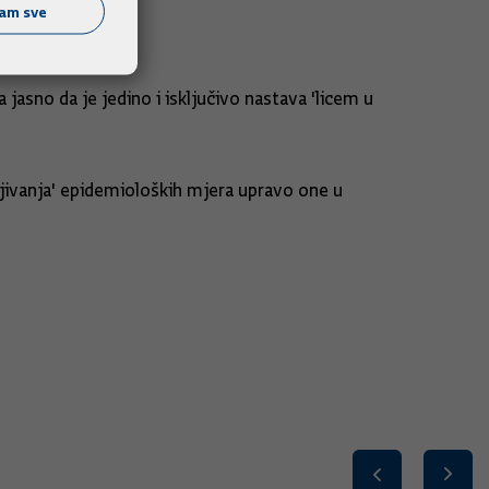
ćam sve
jasno da je jedino i isključivo nastava 'licem u
vljivanja' epidemioloških mjera upravo one u