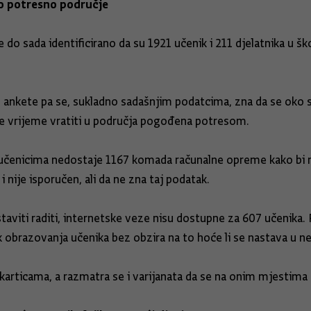
lo potresno područje
a je do sada identificirano da su 1921 učenik i 211 djelatnika
kete pa se, sukladno sadašnjim podatcima, zna da se oko sto
lje vrijeme vratiti u područja pogođena potresom.
 učenicima nedostaje 1167 komada računalne opreme kako bi m
nije isporučen, ali da ne zna taj podatak.
taviti raditi, internetske veze nisu dostupne za 607 učenika. 
obrazovanja učenika bez obzira na to hoće li se nastava u ne
 karticama, a razmatra se i varijanata da se na onim mjestima