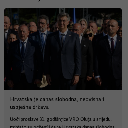
Hrvatska je danas slobodna, neovisna i
uspješna država
Uoči proslave 31. godišnjice VRO Oluja u srijedu,
ministri su ocijenili da je Hrvatska danas slobodna,