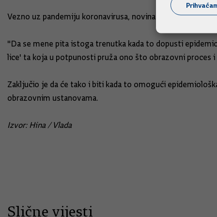
Prihvaća
Vezno uz pandemiju koronavirusa, novinare je zanimalo kad
"Da se mene pita istoga trenutka kada to dopusti epidemiološ
lice' ta koja u potpunosti pruža ono što obrazovni proces i 
Zaključio je da će tako i biti kada to omogući epidemiološka
obrazovnim ustanovama.
Izvor: Hina / Vlada
Slične vijesti