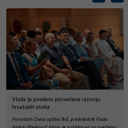
Vlada je posebno posvećena razvoju
hrvatskih otoka
Povodom Dana općine Bol, predsjednik Vlade
Andrej Plenković danas je sudjelovao na svečanoj