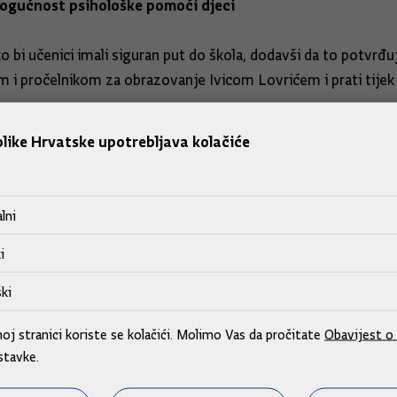
 mogućnost psihološke pomoći djeci
bi učenici imali siguran put do škola, dodavši da to potvrđuju 
 i pročelnikom za obrazovanje Ivicom Lovrićem i prati tijek
ijelove fasada napravit će se tuneli, odnosno koridori koji š
like Hrvatske upotrebljava kolačiće
, učitelji i ravnatelji bunili protiv početka nastave uživo i na
o odluci osnivača donesenoj u koordinaciji s ravnateljima šk
lni
i
 potvrdio je da je upoznat s inicijativom roditelja, istaknuvši
ki
ogućnost psihološke pomoći djeci.
j stranici koriste se kolačići. Molimo Vas da pročitate
Obavijest o 
okruženje i da će sa svojim kolegama sigurno lakše podnositi 
stavke.
.