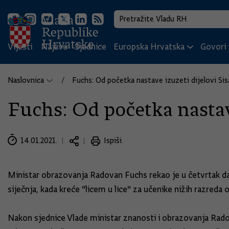
Vijesti
Najave
Sjednice
Europska Hrvatska
Govori i
Naslovnica
Fuchs: Od početka nastave izuzeti dijelovi Si
Fuchs: Od početka nastav
14.01.2021.
Ispiši
Ministar obrazovanja Radovan Fuchs rekao je u četvrtak d
siječnja, kada kreće "licem u lice" za učenike nižih razred
Nakon sjednice Vlade ministar znanosti i obrazovanja Radova