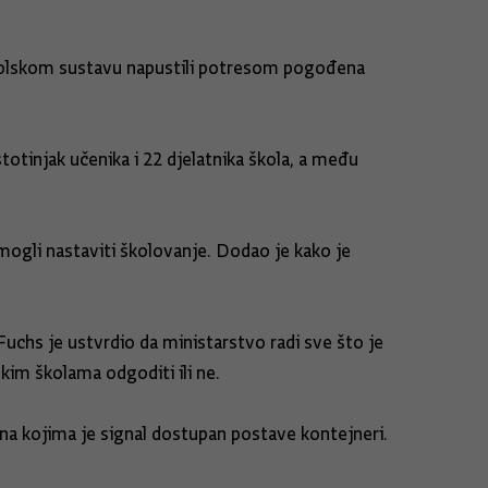
 u školskom sustavu napustili potresom pogođena
tinjak učenika i 22 djelatnika škola, a među
ogli nastaviti školovanje. Dodao je kako je
Fuchs je ustvrdio da ministarstvo radi sve što je
kim školama odgoditi ili ne.
 na kojima je signal dostupan postave kontejneri.