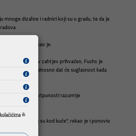
mnoge dizalice i radnici koji su u gradu, te da je
 radova.
tite pješake", rekao je.
 pitanje je li njihov zahtjev prihvaćen, Fuchs je
ola i učiteljima, odnosno dat će suglasnost kada
 da ministarstvo u potpunosti razumije
kolačićima
ili
situaciju nego da su kod kuće", rekao je i ponovio