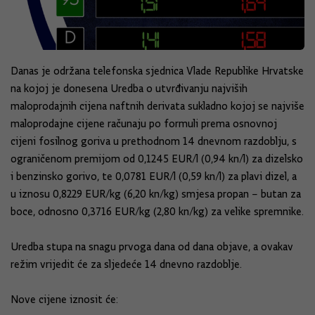
Danas je održana telefonska sjednica Vlade Republike Hrvatske
na kojoj je donesena Uredba o utvrđivanju najviših
maloprodajnih cijena naftnih derivata sukladno kojoj se najviše
maloprodajne cijene računaju po formuli prema osnovnoj
cijeni fosilnog goriva u prethodnom 14 dnevnom razdoblju, s
ograničenom premijom od 0,1245 EUR/l (0,94 kn/l) za dizelsko
i benzinsko gorivo, te 0,0781 EUR/l (0,59 kn/l) za plavi dizel, a
u iznosu 0,8229 EUR/kg (6,20 kn/kg) smjesa propan – butan za
boce, odnosno 0,3716 EUR/kg (2,80 kn/kg) za velike spremnike.
Uredba stupa na snagu prvoga dana od dana objave, a ovakav
režim vrijedit će za sljedeće 14 dnevno razdoblje.
Nove cijene iznosit će: