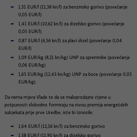
1,51 EUR/l (11,38 kn/l) za benzinsko gorivo (povećanje
0,05 EUR/l)
1,41 EUR/l (10,62 kn/l) za dizelsko gorivo (povećanje
0,05 EUR/l)
0,87 EUR/l (6,56 kn/l) za plavi dizel (povećanje 0,04
EUR/l)
1,09 EUR/kg (8,21 kn/kg) UNP za spremnike (povećanje
0,06 EUR/kg)
1,65 EUR/kg (12,43 kn/kg) UNP za boce (povećanje 0,05
EUR/kg).
Da nema mjera Vlade te da se maloprodajne cijene u
potpunosti slobodno formiraju na nivou premija energetskih
subjekata prije prve Uredbe, iste bi iznosile:
1,64 EUR/l (12,36 kn/l) za benzinsko gorivo
1,58 EUR/l (11,90 kn/l) za dizelsko gorivo