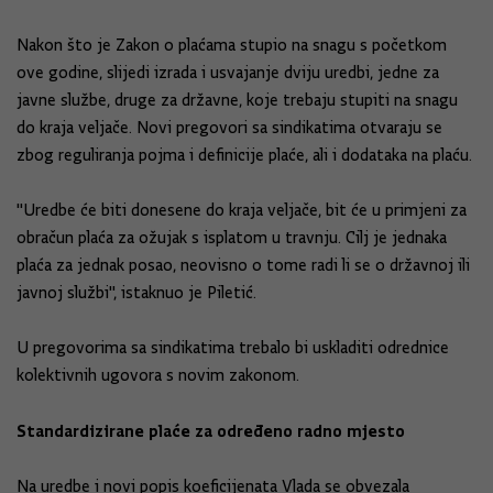
Nakon što je Zakon o plaćama stupio na snagu s početkom
ove godine, slijedi izrada i usvajanje dviju uredbi, jedne za
javne službe, druge za državne, koje trebaju stupiti na snagu
do kraja veljače. Novi pregovori sa sindikatima otvaraju se
zbog reguliranja pojma i definicije plaće, ali i dodataka na plaću.
"Uredbe će biti donesene do kraja veljače, bit će u primjeni za
obračun plaća za ožujak s isplatom u travnju. Cilj je jednaka
plaća za jednak posao, neovisno o tome radi li se o državnoj ili
javnoj službi", istaknuo je Piletić.
U pregovorima sa sindikatima trebalo bi uskladiti odrednice
kolektivnih ugovora s novim zakonom.
Standardizirane plaće za određeno radno mjesto
Na uredbe i novi popis koeficijenata Vlada se obvezala