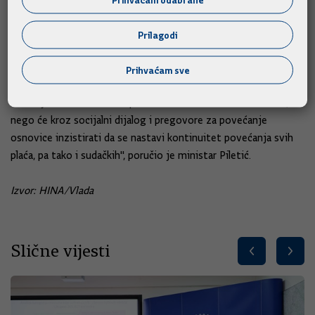
Upitan za pritužbu Udruge hrvatskih sudaca Europskoj komisiji
zbog visine sudačkih plaća, Piletić je pojasnio da su od prosinca
Prilagodi
2019. do rujna 2023. plaće sucima rasle od 19 do 35 posto.
Prihvaćam sve
"Sasvim sigurno će tu politiku Vlada nastaviti. S novim
koeficijentima i učincima porezne reforme Vlada neće stati,
nego će kroz socijalni dijalog i pregovore za povećanje
osnovice inzistirati da se nastavi kontinuitet povećanja svih
plaća, pa tako i sudačkih", poručio je ministar Piletić.
Izvor: HINA/Vlada
Slične vijesti