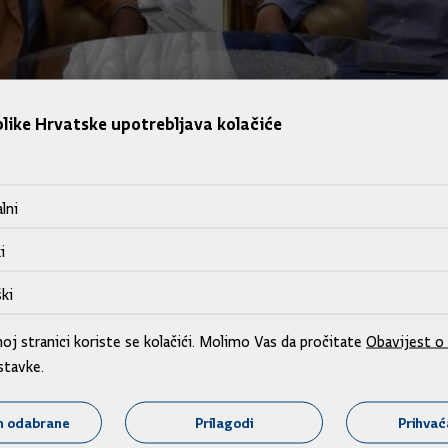
like Hrvatske upotrebljava kolačiće
tskoj, sudjelovat će na Međunarodnom šahovskom festivalu u 
lni
ktualnoj situaciji u Hrvatskoj, ali i europskim temama. Jedna
i
ju šaha u obrazovni sustav u osnovnim školama.
ki
j stranici koriste se kolačići. Molimo Vas da pročitate
Obavijest o 
stavke.
m odabrane
Prilagodi
Prihva