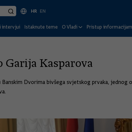
HR
EN
 intervjui
Istaknute teme
O Vladi
Pristup informacija
o Garija Kasparova
u Banskim Dvorima bivšega svjetskog prvaka, jednog od
va.