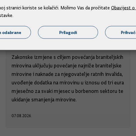
j stranici koriste se kolačići. Molimo Vas da pročitate
Obavijest o 
stavke.
Povećavaju se najniže braniteljske
m odabrane
Prilagodi
Prihva
mirovine i uvodi dodatak za sudjelovanja u
obrani
Zakonske izmjene s ciljem povećanja braniteljskih
mirovina uključuju povećanje najniže braniteljske
mirovine i naknade za njegovatelje ratnih invalida,
uvođenje dodatka na mirovinu u iznosu od tri eura
mjesečno za svaki mjesec u borbenom sektoru te
ukidanje smanjenja mirovine.
07.08.2026.