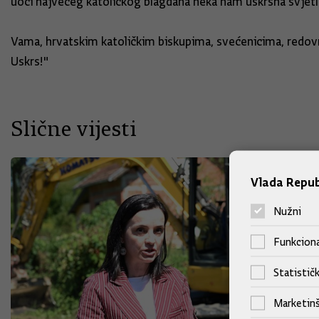
uoči najvećeg katoličkog blagdana neka nam uskrsna svjetl
Vama, hrvatskim katoličkim biskupima, svećenicima, redovni
Uskrs!"
Slične vijesti
Vlada Repub
Nužni
Funkciona
Statističk
Marketinš