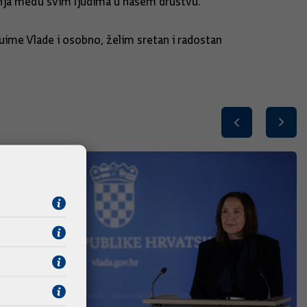
anja među svim ljudima u našem društvu.
uime Vlade i osobno, želim sretan i radostan