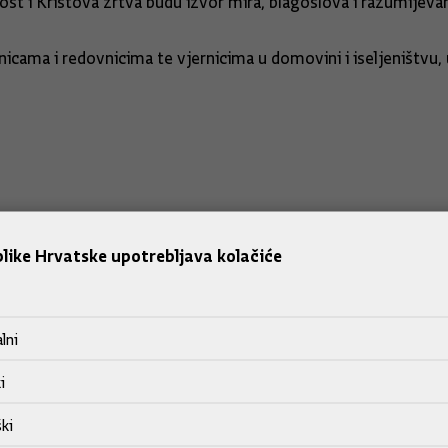
ost i Kristova žrtva budu izvor mira, blagoslova i razumijev
cama i redovnicima te vjernicima u domovini i iseljeništvu, 
like Hrvatske upotrebljava kolačiće
lni
i
ki