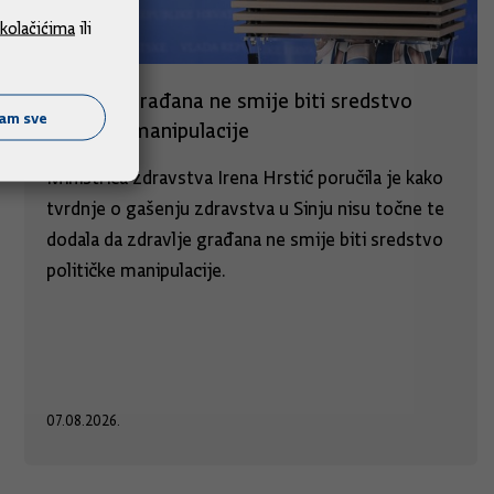
kolačićima
ili
Zdravlje građana ne smije biti sredstvo
ćam sve
političke manipulacije
Ministrica zdravstva Irena Hrstić poručila je kako
tvrdnje o gašenju zdravstva u Sinju nisu točne te
dodala da zdravlje građana ne smije biti sredstvo
političke manipulacije.
07.08.2026.