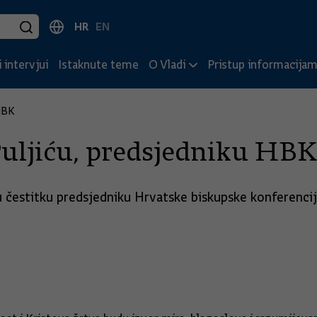
HR
EN
 intervjui
Istaknute teme
O Vladi
Pristup informacija
HBK
Puljiću, predsjedniku HBK
 čestitku predsjedniku Hrvatske biskupske konferencije