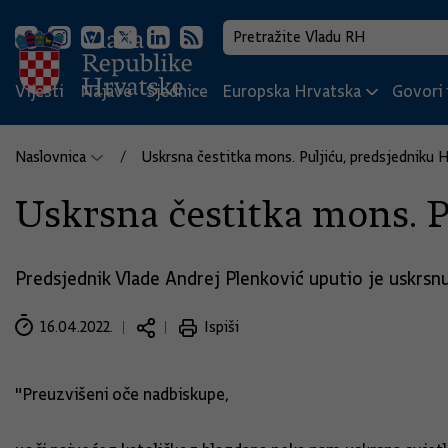
Vijesti
Najave
Sjednice
Europska Hrvatska
Govori i
Naslovnica
Uskrsna čestitka mons. Puljiću, predsjedniku 
Uskrsna čestitka mons. 
Predsjednik Vlade Andrej Plenković uputio je uskrsnu
16.04.2022.
Ispiši
"Preuzvišeni oče nadbiskupe,