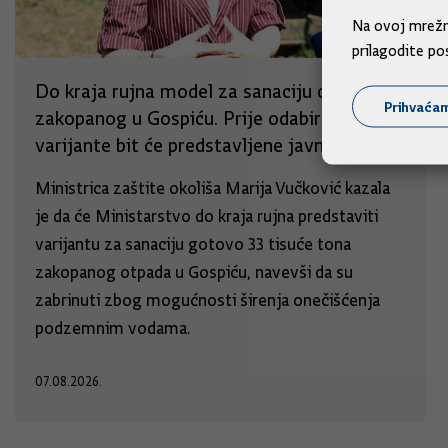
Na ovoj mrežno
prilagodite po
Do kraja rujna model za sanaciju otpada
Prihvaća
zakopanog u Gospiću. Prije odabira sve
varijante bit će predstavljene javnosti
Ministrica zaštite okoliša Marija Vučković kazala
je da će Ministarstvo do kraja rujna predstaviti
varijantu za sanaciju gotovo 33 tisuće tona
zakopanog otpada u Gospiću, navevši da su
zabrinuti zbog mogućnosti širenja onečišćenja
podzemnim vodama.
07.08.2026.