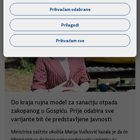
Prihvaćam odabrane
Prilagodi
Prihvaćam sve
Do kraja rujna model za sanaciju otpada
zakopanog u Gospiću. Prije odabira sve
varijante bit će predstavljene javnosti
Ministrica zaštite okoliša Marija Vučković kazala je da će
Ministarstvo do kraja rujna predstaviti varijantu za