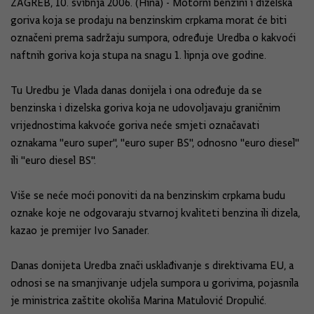
ZAGREB, 10. svibnja 2006. (Hina) - Motorni benzini i dizelska
goriva koja se prodaju na benzinskim crpkama morat će biti
označeni prema sadržaju sumpora, određuje Uredba o kakvoći
naftnih goriva koja stupa na snagu 1. lipnja ove godine.
Tu Uredbu je Vlada danas donijela i ona određuje da se
benzinska i dizelska goriva koja ne udovoljavaju graničnim
vrijednostima kakvoće goriva neće smjeti označavati
oznakama "euro super", "euro super BS", odnosno "euro diesel"
ili "euro diesel BS".
Više se neće moći ponoviti da na benzinskim crpkama budu
oznake koje ne odgovaraju stvarnoj kvaliteti benzina ili dizela,
kazao je premijer Ivo Sanader.
Danas donijeta Uredba znači usklađivanje s direktivama EU, a
odnosi se na smanjivanje udjela sumpora u gorivima, pojasnila
je ministrica zaštite okoliša Marina Matulović Dropulić.