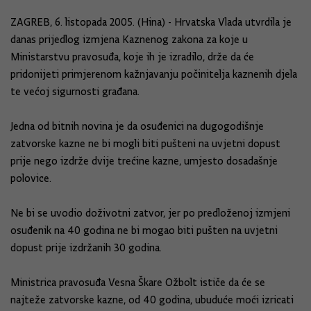
ZAGREB, 6. listopada 2005. (Hina) - Hrvatska Vlada utvrdila je
danas prijedlog izmjena Kaznenog zakona za koje u
Ministarstvu pravosuđa, koje ih je izradilo, drže da će
pridonijeti primjerenom kažnjavanju počinitelja kaznenih djela
te većoj sigurnosti građana.
Jedna od bitnih novina je da osuđenici na dugogodišnje
zatvorske kazne ne bi mogli biti pušteni na uvjetni dopust
prije nego izdrže dvije trećine kazne, umjesto dosadašnje
polovice.
Ne bi se uvodio doživotni zatvor, jer po predloženoj izmjeni
osuđenik na 40 godina ne bi mogao biti pušten na uvjetni
dopust prije izdržanih 30 godina.
Ministrica pravosuđa Vesna Škare Ožbolt ističe da će se
najteže zatvorske kazne, od 40 godina, ubuduće moći izricati