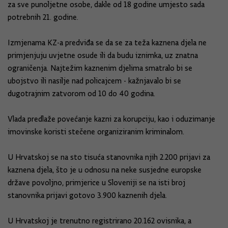
za sve punoljetne osobe, dakle od 18 godine umjesto sada
potrebnih 21. godine.
Izmjenama KZ-a predviđa se da se za teža kaznena djela ne
primjenjuju uvjetne osude ili da budu iznimka, uz znatna
ograničenja. Najtežim kaznenim djelima smatralo bi se
ubojstvo ili nasilje nad policajcem - kažnjavalo bi se
dugotrajnim zatvorom od 10 do 40 godina.
Vlada predlaže povećanje kazni za korupciju, kao i oduzimanje
imovinske koristi stečene organiziranim kriminalom.
U Hrvatskoj se na sto tisuća stanovnika njih 2.200 prijavi za
kaznena djela, što je u odnosu na neke susjedne europske
države povoljno, primjerice u Sloveniji se na isti broj
stanovnika prijavi gotovo 3.900 kaznenih djela.
U Hrvatskoj je trenutno registrirano 20.162 ovisnika, a