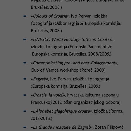
Regards croisés
«, kolokvij (Vijeće Europske unije,
Bruxelles, 2006.)
»
Colours of Croatia
«, Ivo Pervan, izložba
fotografija (Odbor regija & Europska komisija,
Bruxelles, 2008.)
»
UNESCO World Heritage Sites in Croatia
«,
izložba fotografija (Europski Parlament &
Europska komisija, Bruxelles, 2008/2009.)
»
Communicating pre- and post-Enlargement
«,
Club of Venice workshop (Poreč, 2009)
»
Zagreb
«, Ivo Pervan, izložba fotografija
(Europska komisija, Bruxelles, 2009.)
»
Croatie, la voici!
«, hrvatska kulturna sezona u
Francuskoj 2012. (član organizacijskog odbora)
»
L'Alphabet glagolitique croate
«, izložba (Reims,
2012-2013.)
»
La Grande mosquée de Zagreb
«, Zoran Filipović,