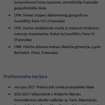
kod profesora Yvesa Lacostea, utemeljitelja francuske
geopolitološke škole.
1996. Stekao stupanj diplomiranog geografa na
Sveučilištu Paris-VIII (Francuska)
1992. Završio dodiplomski studij iz znanosti struktura i
materije (matematika, fizika) na Sveučilištu Paris-VI
(Francuska)
1988. Položio državnu maturu, klasična gimnazija, Lycée
Berthelot, (Pariz, Francuska)
Profesionalna karijera
od rujna 2017. Predstojnik Ureda predsjednika Vlade
2013-2017. Veleposlanik u Kraljevini Maroku
(nerezidentno također nadležan za Tunis, Mauritaniju,