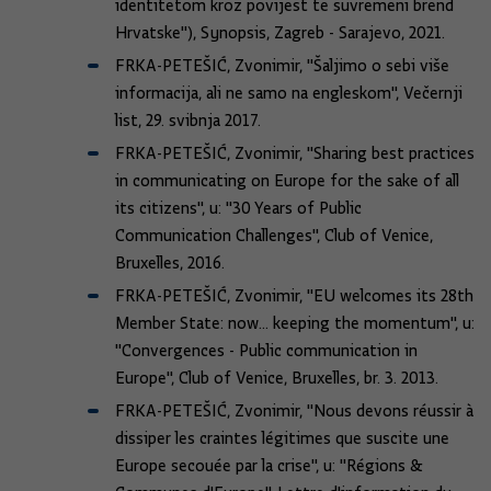
identitetom kroz povijest te suvremeni brend
Hrvatske"), Synopsis, Zagreb - Sarajevo, 2021.
FRKA-PETEŠIĆ, Zvonimir, "Šaljimo o sebi više
informacija, ali ne samo na engleskom", Večernji
list, 29. svibnja 2017.
FRKA-PETEŠIĆ, Zvonimir, "Sharing best practices
in communicating on Europe for the sake of all
its citizens", u: "30 Years of Public
Communication Challenges", Club of Venice,
Bruxelles, 2016.
FRKA-PETEŠIĆ, Zvonimir, "EU welcomes its 28th
Member State: now... keeping the momentum", u:
"Convergences - Public communication in
Europe", Club of Venice, Bruxelles, br. 3. 2013.
FRKA-PETEŠIĆ, Zvonimir, "Nous devons réussir à
dissiper les craintes légitimes que suscite une
Europe secouée par la crise", u: "Régions &