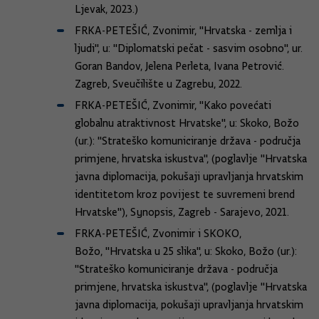
Ljevak, 2023.)
FRKA-PETEŠIĆ, Zvonimir, "Hrvatska - zemlja i
ljudi", u: "Diplomatski pečat - sasvim osobno", ur.
Goran Bandov, Jelena Perleta, Ivana Petrović.
Zagreb, Sveučilište u Zagrebu, 2022.
FRKA-PETEŠIĆ, Zvonimir, "Kako povećati
globalnu atraktivnost Hrvatske", u: Skoko, Božo
(ur.): "Strateško komuniciranje država - područja
primjene, hrvatska iskustva", (poglavlje "Hrvatska
javna diplomacija, pokušaji upravljanja hrvatskim
identitetom kroz povijest te suvremeni brend
Hrvatske"), Synopsis, Zagreb - Sarajevo, 2021.
FRKA-PETEŠIĆ, Zvonimir i SKOKO,
Božo, "Hrvatska u 25 slika", u: Skoko, Božo (ur.):
"Strateško komuniciranje država - područja
primjene, hrvatska iskustva", (poglavlje "Hrvatska
javna diplomacija, pokušaji upravljanja hrvatskim