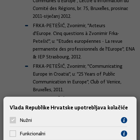
Communes d'Europe", Lettre d'information du
Comité des Régions, br. 75, Bruxelles, prosinac
2011-siječanj 2012.
FRKA-PETEŠIĆ, Zvonimir, "Acteurs
d'Europe. Cinq questions à Zvonimir Frka-
Petešić", u: "Etudes européennes - La revue
permanente des professionnels de l'Europe", ENA
& IEP Strasbourg, 2012.
FRKA-PETEŠIĆ, Zvonimir, "Communicating
Europe in Croatia", u: "25 Years of Public
Communication in Europe", Club of Venice,
Bruxelles, 2011.
FRKA-PETEŠIĆ, Zvonimir,
Vlada Republike Hrvatske upotrebljava kolačiće
"Elargissement. L'Union dit 'oui' à la Croatie", u:
"Confrontations Europe - La revue",
Nužni
Paris, listopad-prosinac, 2011.
Funkcionalni