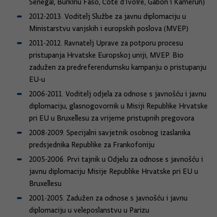
Senegal, Burkinu Faso, Côte d’Ivoire, Gabon i Kamerun)
2012-2013. Voditelj Službe za javnu diplomaciju u
Ministarstvu vanjskih i europskih poslova (MVEP)
2011-2012. Ravnatelj Uprave za potporu procesu
pristupanja Hrvatske Europskoj uniji, MVEP. Bio
zadužen za predreferendumsku kampanju o pristupanju
EU-u
2006-2011. Voditelj odjela za odnose s javnošću i javnu
diplomaciju, glasnogovornik u Misiji Republike Hrvatske
pri EU u Bruxellesu za vrijeme pristupnih pregovora
2008-2009. Specijalni savjetnik osobnog izaslanika
predsjednika Republike za Frankofoniju
2005-2006. Prvi tajnik u Odjelu za odnose s javnošću i
javnu diplomaciju Misije Republike Hrvatske pri EU u
Bruxellesu
2001-2005. Zadužen za odnose s javnošću i javnu
diplomaciju u veleposlanstvu u Parizu