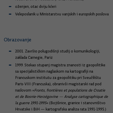
oženjen, otac dviju kćeri
Veleposlanik u Ministarstvu vanjskih i europskih poslova
Obrazovanje
2001. Završio polugodišnji studij o komunikologiji,
zaklada Carnegie, Pariz
1999. Stekao stupanj magistra znanosti iz geopolitike
sa specijalističkim naglaskom na kartografiji na
Francuskom institutu za geopolitiku pri Sveučilištu
Paris-VIII (Francuska), obranivši magistarski rad pod
naslovom »
Fronts
, frontières et populations de Croatie
et de Bosnie-Herzégovine — Analyse cartographique de
la guerre
1991-1995
« (Bojišnice, granice i stanovništvo
Hrvatske i BiH — kartografska analiza rata 1991-1995.)