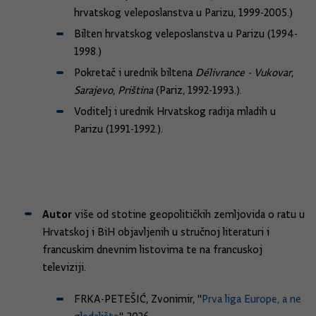
hrvatskog veleposlanstva u Parizu, 1999-2005.)
Bilten hrvatskog veleposlanstva u Parizu (1994-
1998.)
Pokretač i urednik biltena
Délivrance - Vukovar
,
Sarajevo
,
Priština
(Pariz, 1992-1993.).
Voditelj i urednik Hrvatskog radija mladih u
Parizu (1991-1992.).
Autor
više od stotine geopolitičkih zemljovida o ratu u
Hrvatskoj i BiH objavljenih u stručnoj literaturi i
francuskim dnevnim listovima te na francuskoj
televiziji.​
FRKA-PETEŠIĆ, Zvonimir, "
Prva liga Europe, a ne