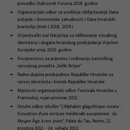
provedbu Dubrovnik Foruma 2018. godine
Organizacijski odbor za središnje obilježavanje Dana
pobjede i domovinske zahvalnosti i Dana hrvatskih
branitelja (Knin | 2018., 2019.)
Ocjenjivački sud Natječaja za oblikovanje vizualnog
identiteta i slogana hrvatskog predsjedanja Vijećem
Europske unije 2020. godine
Povjerenstvo za pripremu i realizaciju turističkog
razvojnog projekta „Veliki Brijun“
Radna skupina predsjednice Republike Hrvatske za
razvoj identiteta i brenda Republike Hrvatske
Mješoviti organizacijski odbor Festivala Hrvatske u
Francuskoj, rujan-prosinac 2012.
Stručni odbor izložbe "L'Alphabet glagolitique croate -
Evocation d'une écriture médiévale européenne : du
Moyen Âge à nos jours", Palais du Tau, Reims, 12.
prosinca 2012. - 24. veljače 2013.