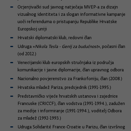
Ocjenjivački sud javnog natječaja MVEP-a za dizajn
vizualnog identiteta i za slogan informativne kampanje
uoči referenduma o pristupanju Republike Hrvatske
Europskoj uniji
Hrvatski diplomatski klub, redovni član
Udruga »
Nikola Tesla - Genij za budućnost
«, počasni član
(od 2012.)
Venecijanski klub europskih stručnjaka iz područja
komunikacije i javne diplomacije, član upravnog odbora
Nacionalno povjerenstvo za Frankofoniju, član (2008.)
Hrvatska mladež Pariza, predsjednik (1991-1995.)
Predstavničko vijeće hrvatskih ustanova i zajednice
Francuske (CRICCF), član vodstva (1991-1994.), zadužen
za medije i informiranje (1991-1994.), voditelj Odbora
za mladež (1992-1993.)
Udruga Solidarité France-Croatie u Parizu, član izvršnog