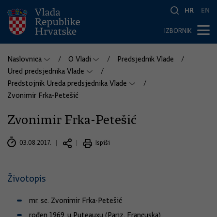
HR
EN
IZBORNIK
Naslovnica
O Vladi
Predsjednik Vlade
Ured predsjednika Vlade
Predstojnik Ureda predsjednika Vlade
Zvonimir Frka-Petešić
Zvonimir Frka-Petešić
03.08.2017.
Ispiši
Životopis
mr. sc. Zvonimir Frka-Petešić
rođen 1969. u Puteauxu (Pariz, Francuska)