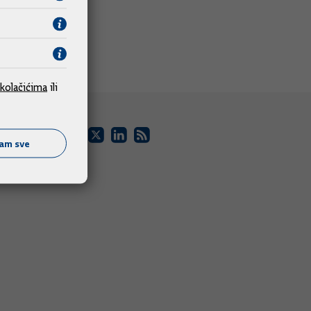
kolačićima
ili
ćam sve