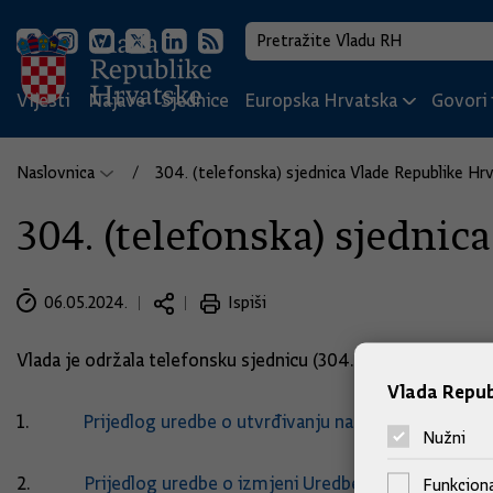
Vijesti
Najave
Sjednice
Europska Hrvatska
Govori i
Naslovnica
304. (telefonska) sjednica Vlade Republike Hr
304. (telefonska) sjedni
06.05.2024.
Ispiši
Vlada je održala telefonsku sjednicu (304. po redu) sa sl
Vlada Repub
1.
Prijedlog uredbe o utvrđivanju najviših maloprodajn
Nužni
2.
Prijedlog uredbe o izmjeni Uredbe o visini trošarin
Funkciona