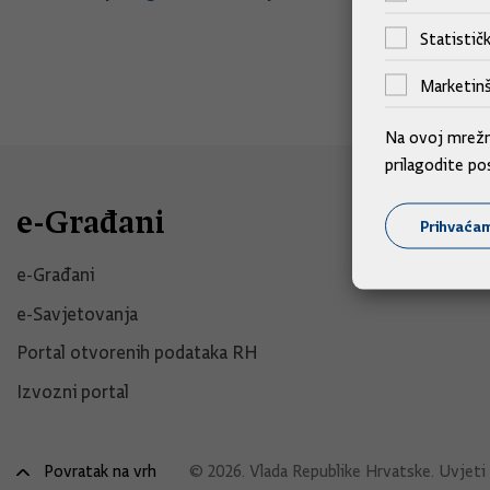
Statističk
Marketinš
Na ovoj mrežno
prilagodite po
e-Građani
Prihvaća
e-Građani
e-Savjetovanja
Portal otvorenih podataka RH
Izvozni portal
Povratak na vrh
© 2026. Vlada Republike Hrvatske.
Uvjeti 