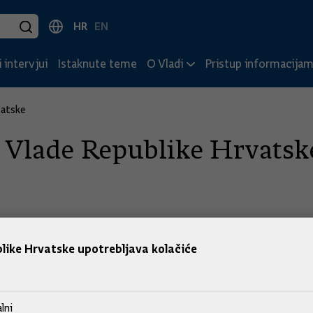
HR
EN
 intervjui
Istaknute teme
O Vladi
Pristup informacija
vatske
ca Vlade Republike Hrvatsk
jedećim točkama dnevnog reda:
like Hrvatske upotrebljava kolačiće
ih cijena naftnih derivata
e na energente i električnu energiju
.
lni