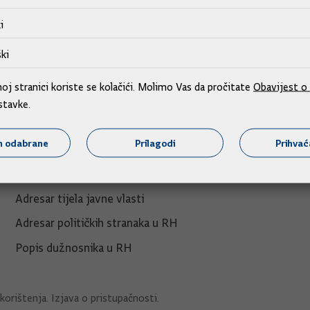
i
ki
j stranici koriste se kolačići. Molimo Vas da pročitate
Obavijest o 
stavke.
Adresar
m odabrane
Prilagodi
Prihva
Središnji katalog službenih dokumenata RH
Adresar tijela javne vlasti
Adresar političkih stranaka u RH
Popis dužnosnika u RH
korištenja
.
Izjava o pristupačnosti
.