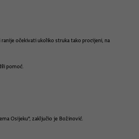
anije očekivati ukoliko struka tako procijeni, na
dili pomoć.
ema Osijeku", zaključio je Božinović.