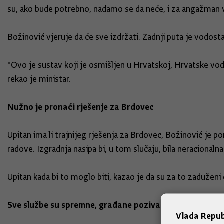
su, ako bude potrebno, nadamo se da neće, i za angažman v
Božinović vjeruje da će sve izdržati. Zadnji puta je vodo
"Ovo je sustav koji je osmišljen u Hrvatskoj, Hrvatske vode 
rekao je ministar.
Nužno je pronaći rješenje za Brdovec
Upitan ima li trajnijeg rješenja za Brdovec, Božinović je p
radove. Izgradnja nasipa bi, u tom slučaju, bila neracional
Upitan kada bi to moglo biti, kazao je da su za to zaduženi
Sve službe su spremne, građane pozivamo da slušaju u
Vlada Repub