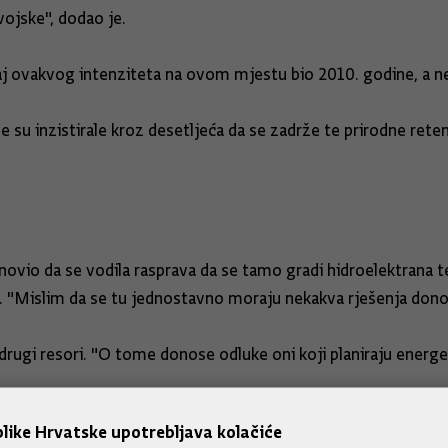
ojske", dodao je.
staj ovakvog intenziteta na ovom mjestu bio 2010. godine, a 
su inzistirale kroz desetljeća da se zadrže te prirodne retenci
onovio da se vodila rasprava da se tamo gradi hidroelektrana t
na. "Mislim da se tu jednostavno moraju nekakva rješenja donos
 drugi resori. "O tome donose odluke oni koji planiraju energe
pozorenja i upute
like Hrvatske upotrebljava kolačiće