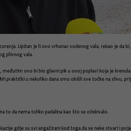
orenja. Upitan je li ovo vrhunac vodenog vala, rekao je da bi
g plivnog vala.
 međutim ovo bi bio glavni pik u ovoj poplavi koja je krenula 
i praktički u nekoliko dana smo obišli sve točke na slivu, pri
 na to da nema toliko padalina kao što se očekivalo.
kacije gdje su svi angažirani kod toga da se neke stvari i poj