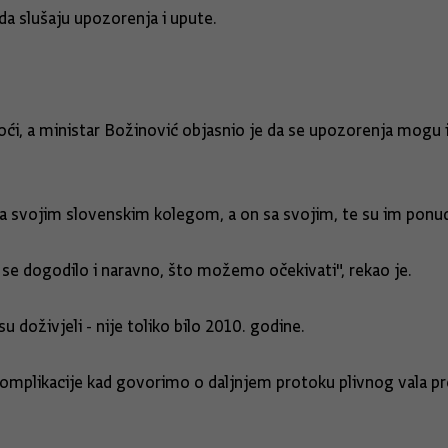
da slušaju upozorenja i upute.
ći, a ministar Božinović objasnio je da se upozorenja mogu i r
sa svojim slovenskim kolegom, a on sa svojim, te su im ponu
se dogodilo i naravno, što možemo očekivati", rekao je.
 doživjeli - nije toliko bilo 2010. godine.
komplikacije kad govorimo o daljnjem protoku plivnog vala pr