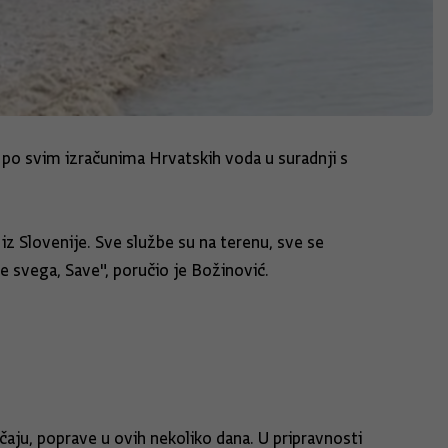
, po svim izračunima Hrvatskih voda u suradnji s
iz Slovenije. Sve službe su na terenu, sve se
je svega, Save", poručio je Božinović.
ačaju, poprave u ovih nekoliko dana. U pripravnosti