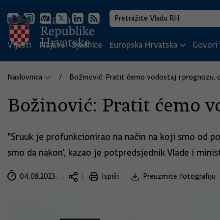
Vijesti
Najave
Sjednice
Europska Hrvatska
Govori i
Naslovnica
Božinović: Pratit ćemo vodostaj i prognozu, o
Božinović: Pratit ćemo v
"Sruuk je profunkcionirao na način na koji smo od poč
smo da nakon', kazao je potpredsjednik Vlade i mini
04.08.2023.
Ispiši
Preuzmite fotografiju