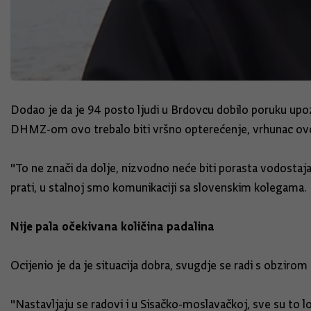
Dodao je da je 94 posto ljudi u Brdovcu dobilo poruku upoz
DHMZ-om ovo trebalo biti vršno opterećenje, vrhunac ovo
"To ne znači da dolje, nizvodno neće biti porasta vodostaja,
prati, u stalnoj smo komunikaciji sa slovenskim kolegama. M
Nije pala očekivana količina padalina
Ocijenio je da je situacija dobra, svugdje se radi s obzirom
"Nastavljaju se radovi i u Sisačko-moslavačkoj, sve su to lo