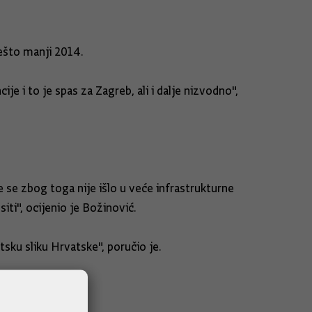
nešto manji 2014.
je i to je spas za Zagreb, ali i dalje nizvodno",
e se zbog toga nije išlo u veće infrastrukturne
iti", ocijenio je Božinović.
tsku sliku Hrvatske", poručio je.