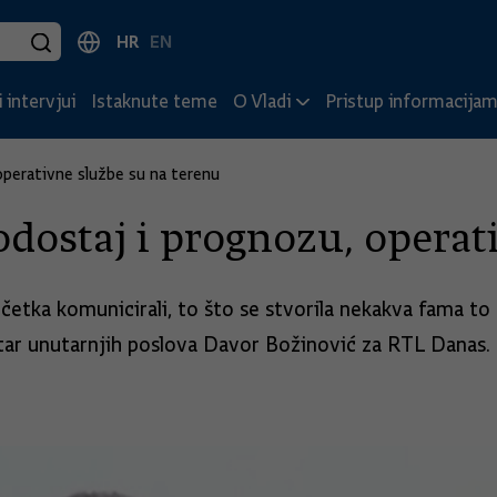
HR
EN
 intervjui
Istaknute teme
O Vladi
Pristup informacija
perativne službe su na terenu
odostaj i prognozu, operat
etka komunicirali, to što se stvorila nekakva fama to j
star unutarnjih poslova Davor Božinović za RTL Danas.