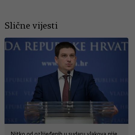
Slične vijesti
Nitko od ozlijeđenih u sudaru vlakova nije