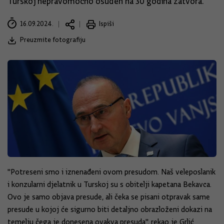
Turskoj nepravomoćno osuđen na 30 godina zatvora.
16.09.2024.
Ispiši
Preuzmite fotografiju
"Potreseni smo i iznenađeni ovom presudom. Naš veleposlanik
i konzularni djelatnik u Turskoj su s obitelji kapetana Bekavca.
Ovo je samo objava presude, ali čeka se pisani otpravak same
presude u kojoj će sigurno biti detaljno obrazloženi dokazi na
temelju čega je donesena ovakva presuda", rekao je Grlić