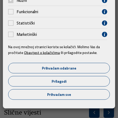
Nužni
nacionalnih interesa".
Funkcionalni
Grlić Radman boravi u SAD-u 19. do 25. rujna. Na Općoj
Statistički
skupštini UN-a sudjelovat će od 20. do 23. rujna, a na
marginama tog događaja susrest će se s nizom kolega iz
Marketinški
Europe i svijeta, priopćio je ranije MVEP.
Na ovoj mrežnoj stranici koriste se kolačići. Molimo Vas da
Ministar 23. rujna putuje u Pittsburgh gdje će se susresti s
pročitate
Obavijest o kolačićima
ili prilagodite postavke.
predstavnicima Hrvatske bratske zajednice, a dan kasnije
njegov put u SAD završava u Chicagu gdje će se susresti s
Prihvaćam odabrane
predstavnicima gradskih vlasti te hrvatske zajednice, kao i
posjetiti obližnje sveučilište Notre Dame u Indiani.
Prilagodi
Izvor: Hina/Vlada
Prihvaćam sve
Slične vijesti