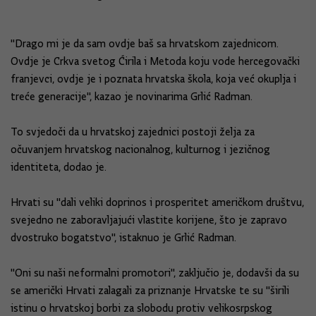
"Drago mi je da sam ovdje baš sa hrvatskom zajednicom.
Ovdje je Crkva svetog Ćirila i Metoda koju vode hercegovački
franjevci, ovdje je i poznata hrvatska škola, koja već okuplja i
treće generacije", kazao je novinarima Grlić Radman.
To svjedoči da u hrvatskoj zajednici postoji želja za
očuvanjem hrvatskog nacionalnog, kulturnog i jezičnog
identiteta, dodao je.
Hrvati su "dali veliki doprinos i prosperitet američkom društvu,
svejedno ne zaboravljajući vlastite korijene, što je zapravo
dvostruko bogatstvo", istaknuo je Grlić Radman.
"Oni su naši neformalni promotori", zaključio je, dodavši da su
se američki Hrvati zalagali za priznanje Hrvatske te su "širili
istinu o hrvatskoj borbi za slobodu protiv velikosrpskog