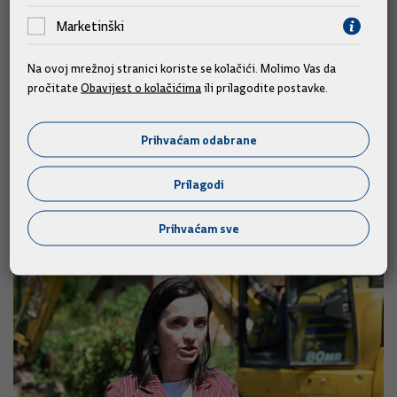
suda za ljudska prava Spano istaknuo primjer Hrvatske kao
Marketinški
zemlje koja je snažno prisutna i aktivna u prihvaćanju presuda
Europskog suda i ugrađivanja istih u zakonodavstvo Hrvatske,
Na ovoj mrežnoj stranici koriste se kolačići. Molimo Vas da
što oni snažno podržavaju i ističu nas kao primjer.
pročitate
Obavijest o kolačićima
ili prilagodite postavke.
Izvor: Hina/Vlada
Prihvaćam odabrane
Prilagodi
Slične vijesti
Prihvaćam sve