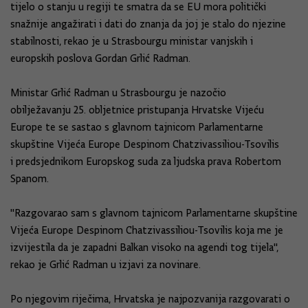
tijelo o stanju u regiji te smatra da se EU mora politički
snažnije angažirati i dati do znanja da joj je stalo do njezine
stabilnosti, rekao je u Strasbourgu ministar vanjskih i
europskih poslova Gordan Grlić Radman.
Ministar Grlić Radman u Strasbourgu je nazočio
obilježavanju 25. obljetnice pristupanja Hrvatske Vijeću
Europe te se sastao s glavnom tajnicom Parlamentarne
skupštine Vijeća Europe Despinom Chatzivassiliou-Tsovilis
i predsjednikom Europskog suda za ljudska prava Robertom
Spanom.
"Razgovarao sam s glavnom tajnicom Parlamentarne skupštine
Vijeća Europe Despinom Chatzivassiliou-Tsovilis koja me je
izvijestila da je zapadni Balkan visoko na agendi tog tijela",
rekao je Grlić Radman u izjavi za novinare.
Po njegovim riječima, Hrvatska je najpozvanija razgovarati o