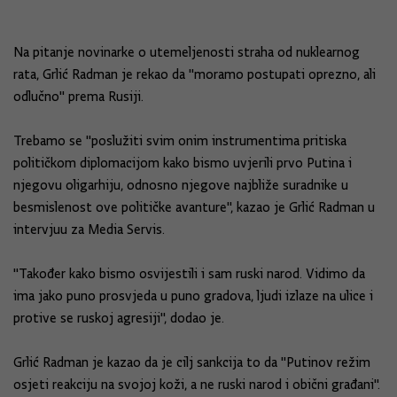
Na pitanje novinarke o utemeljenosti straha od nuklearnog
rata, Grlić Radman je rekao da "moramo postupati oprezno, ali
odlučno" prema Rusiji.
Trebamo se "poslužiti svim onim instrumentima pritiska
političkom diplomacijom kako bismo uvjerili prvo Putina i
njegovu oligarhiju, odnosno njegove najbliže suradnike u
besmislenost ove političke avanture", kazao je Grlić Radman u
intervjuu za Media Servis.
"Također kako bismo osvijestili i sam ruski narod. Vidimo da
ima jako puno prosvjeda u puno gradova, ljudi izlaze na ulice i
protive se ruskoj agresiji", dodao je.
Grlić Radman je kazao da je cilj sankcija to da "Putinov režim
osjeti reakciju na svojoj koži, a ne ruski narod i obični građani".