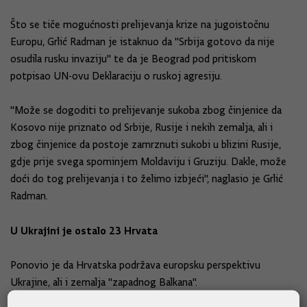
Što se tiče mogućnosti prelijevanja krize na jugoistočnu
Europu, Grlić Radman je istaknuo da "Srbija gotovo da nije
osudila rusku invaziju" te da je Beograd pod pritiskom
potpisao UN-ovu Deklaraciju o ruskoj agresiju.
"Može se dogoditi to prelijevanje sukoba zbog činjenice da
Kosovo nije priznato od Srbije, Rusije i nekih zemalja, ali i
zbog činjenice da postoje zamrznuti sukobi u blizini Rusije,
gdje prije svega spominjem Moldaviju i Gruziju. Dakle, može
doći do tog prelijevanja i to želimo izbjeći", naglasio je Grlić
Radman.
U Ukrajini je ostalo 23 Hrvata
Ponovio je da Hrvatska podržava europsku perspektivu
Ukrajine, ali i zemalja "zapadnog Balkana".