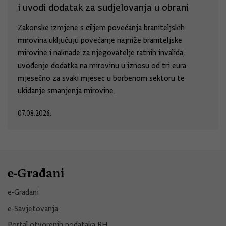
i uvodi dodatak za sudjelovanja u obrani
Zakonske izmjene s ciljem povećanja braniteljskih
mirovina uključuju povećanje najniže braniteljske
mirovine i naknade za njegovatelje ratnih invalida,
uvođenje dodatka na mirovinu u iznosu od tri eura
mjesečno za svaki mjesec u borbenom sektoru te
ukidanje smanjenja mirovine.
07.08.2026.
e-Građani
e-Građani
e-Savjetovanja
Portal otvorenih podataka RH