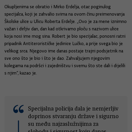
Okupljenima se obratio i Mirko Erdelja, otac poginulog
specijalca, koji je zahvalio svima na ovom činu preimenovanja
Školske ulice u Ulicu Roberta Erdelje. „Ovo je za mene iznimno
važan i dirljiv dan, dan kad otkrivamo ploču s nazivom ulice
koja nosi ime mog sina. Robert je bio specijalac, ponosni ratni
pripadnik Antiterorističke jedinice Lučko, a prije svega bio je
velikog srca. Njegovo ime danas postaje trajni podsjetnik na
sve ono što je bio i što je dao. Zahvaljujem njegovim
kolegama na podršci i zajedništvu i svemu što ste dali i dijelili
s njim“, kazao je.
Specijalna policija dala je nemjerljiv
doprinos stvaranju države i sigurno
su među najzaslužnijima za
slobodu i sigurnost koju danas