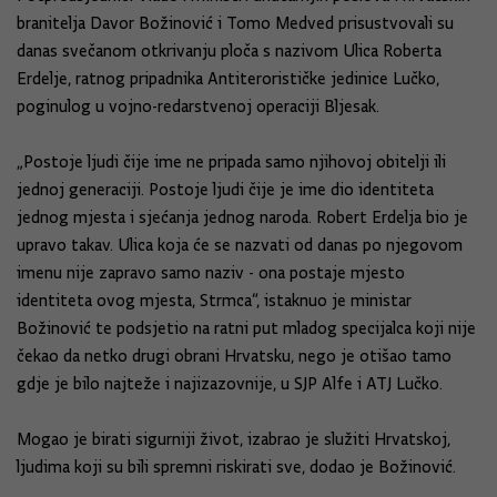
branitelja Davor Božinović i Tomo Medved prisustvovali su
danas svečanom otkrivanju ploča s nazivom Ulica Roberta
Erdelje, ratnog pripadnika Antiterorističke jedinice Lučko,
poginulog u vojno-redarstvenoj operaciji Bljesak.
„Postoje ljudi čije ime ne pripada samo njihovoj obitelji ili
jednoj generaciji. Postoje ljudi čije je ime dio identiteta
jednog mjesta i sjećanja jednog naroda. Robert Erdelja bio je
upravo takav. Ulica koja će se nazvati od danas po njegovom
imenu nije zapravo samo naziv - ona postaje mjesto
identiteta ovog mjesta, Strmca“, istaknuo je ministar
Božinović te podsjetio na ratni put mladog specijalca koji nije
čekao da netko drugi obrani Hrvatsku, nego je otišao tamo
gdje je bilo najteže i najizazovnije, u SJP Alfe i ATJ Lučko.
Mogao je birati sigurniji život, izabrao je služiti Hrvatskoj,
ljudima koji su bili spremni riskirati sve, dodao je Božinović.