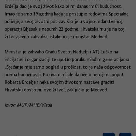
Erdelja dao je svoj život kako bi mi danas imali budućnost.
Imao je samo 19 godina kada je pristupio redovima Specijalne
policije, a svoj životni put završio je u vojno-redarstvenoj
operaciji Bljesak s nepunih 22 godine. Hrvatska mu je na toj
žrtvi vječno zahvalna, istaknuo je ministar Medved.
Ministar je zahvalio Gradu Svetoj Nedjelji i ATJ Lučko na
inicijativi i organizaciji te uputio poruku mladim generacijama.
„Sjećanje nije samo pogled u prošlost, to je naša odgovornost
prema budućnosti. Pozivam mlade da uče o herojima poput
Roberta Erdelje i neka svojim životom nastave graditi
Hrvatsku dostojnu ove žrtve", zaključio je Medved.
Izvor: MUP/MHB/Vlada