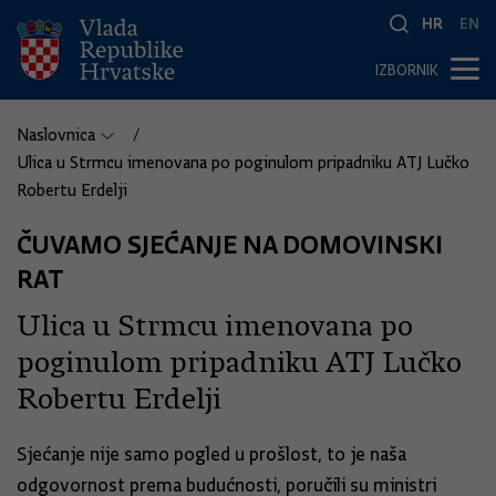
HR
EN
IZBORNIK
Naslovnica
Ulica u Strmcu imenovana po poginulom pripadniku ATJ Lučko
Robertu Erdelji
ČUVAMO SJEĆANJE NA DOMOVINSKI
RAT
Ulica u Strmcu imenovana po
poginulom pripadniku ATJ Lučko
Robertu Erdelji
Sjećanje nije samo pogled u prošlost, to je naša
odgovornost prema budućnosti, poručili su ministri