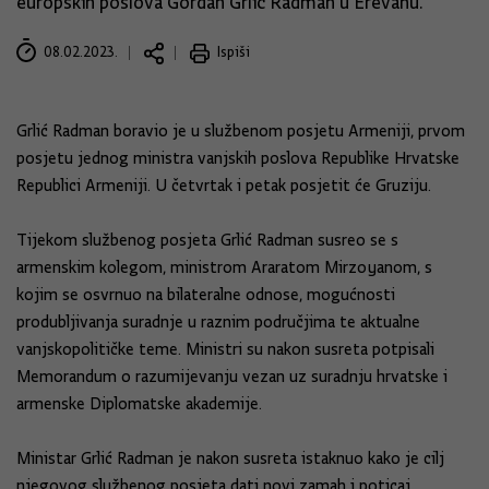
europskih poslova Gordan Grlić Radman u Erevanu.
08.02.2023.
Ispiši
Grlić Radman boravio je u službenom posjetu Armeniji, prvom
posjetu jednog ministra vanjskih poslova Republike Hrvatske
Republici Armeniji. U četvrtak i petak posjetit će Gruziju.
Tijekom službenog posjeta Grlić Radman susreo se s
armenskim kolegom, ministrom Araratom Mirzoyanom, s
kojim se osvrnuo na bilateralne odnose, mogućnosti
produbljivanja suradnje u raznim područjima te aktualne
vanjskopolitičke teme. Ministri su nakon susreta potpisali
Memorandum o razumijevanju vezan uz suradnju hrvatske i
armenske Diplomatske akademije.
Ministar Grlić Radman je nakon susreta istaknuo kako je cilj
njegovog službenog posjeta dati novi zamah i poticaj