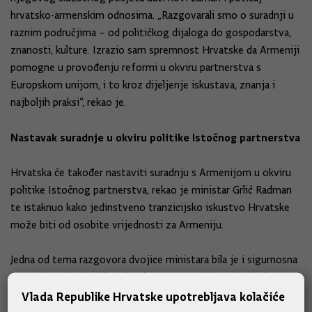
hrvatsko-armenskim odnosima. „Razgovarali smo o suradnji u
raznim područjima – od političkog dijaloga do gospodarstva,
znanosti, kulture. Izrazio sam spremnost Hrvatske da Armeniji
pomogne u provođenju reformi u okviru partnerstva s
Europskom unijom, i to kroz dijeljenje iskustava, znanja i
najboljih praksi“, rekao je.
Nastavak suradnje u okviru politike Istočnog partnerstva
Hrvatska će također nastaviti suradnju s Armenijom u okviru
politike Istočnog partnerstva, rekao je ministar Grlić Radman
te istaknuo kako jedinstveno tranzicijsko iskustvo Hrvatske
može biti od osobite vrijednosti za Armeniju.
Jedna od tema razgovora dvojice ministara bila je i sigurnosna
situacija na istoku i jugoistoku Europe. Ministar je istaknuo
kako je pitanje mira i sigurnosti na Južnom Kavkazu od ključne
Vlada Republike Hrvatske upotrebljava kolačiće