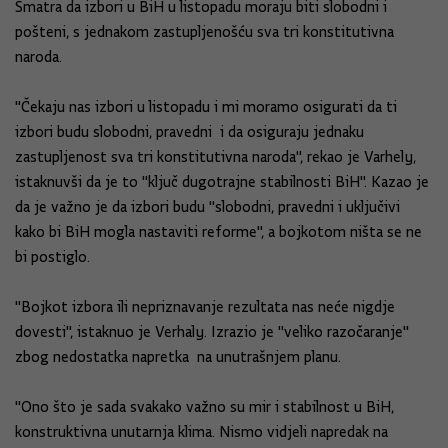
Smatra da izbori u BiH u listopadu moraju biti slobodni i
pošteni, s jednakom zastupljenošću sva tri konstitutivna
naroda.
"Čekaju nas izbori u listopadu i mi moramo osigurati da ti
izbori budu slobodni, pravedni i da osiguraju jednaku
zastupljenost sva tri konstitutivna naroda", rekao je Varhely,
istaknuvši da je to "ključ dugotrajne stabilnosti BiH". Kazao je
da je važno je da izbori budu "slobodni, pravedni i uključivi
kako bi BiH mogla nastaviti reforme", a bojkotom ništa se ne
bi postiglo.
"Bojkot izbora ili nepriznavanje rezultata nas neće nigdje
dovesti", istaknuo je Verhaly. Izrazio je "veliko razočaranje"
zbog nedostatka napretka na unutrašnjem planu.
"Ono što je sada svakako važno su mir i stabilnost u BiH,
konstruktivna unutarnja klima. Nismo vidjeli napredak na