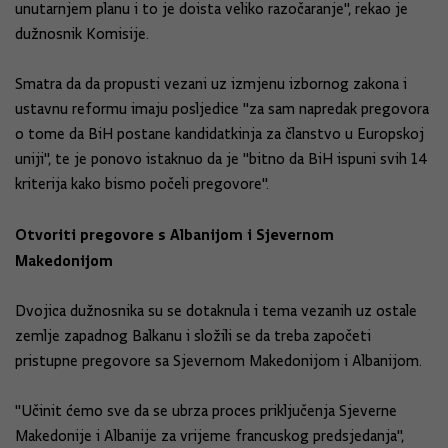
unutarnjem planu i to je doista veliko razočaranje", rekao je
dužnosnik Komisije.
Smatra da da propusti vezani uz izmjenu izbornog zakona i
ustavnu reformu imaju posljedice "za sam napredak pregovora
o tome da BiH postane kandidatkinja za članstvo u Europskoj
uniji", te je ponovo istaknuo da je "bitno da BiH ispuni svih 14
kriterija kako bismo počeli pregovore".
Otvoriti pregovore s Albanijom i Sjevernom
Makedonijom
Dvojica dužnosnika su se dotaknula i tema vezanih uz ostale
zemlje zapadnog Balkanu i složili se da treba započeti
pristupne pregovore sa Sjevernom Makedonijom i Albanijom.
"Učinit ćemo sve da se ubrza proces priključenja Sjeverne
Makedonije i Albanije za vrijeme francuskog predsjedanja",