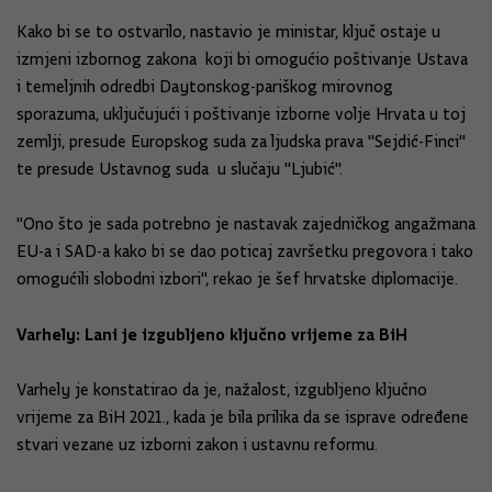
Kako bi se to ostvarilo, nastavio je ministar, ključ ostaje u
izmjeni izbornog zakona koji bi omogućio poštivanje Ustava
i temeljnih odredbi Daytonskog-pariškog mirovnog
sporazuma, uključujući i poštivanje izborne volje Hrvata u toj
zemlji, presude Europskog suda za ljudska prava "Sejdić-Finci"
te presude Ustavnog suda u slučaju "Ljubić".
"Ono što je sada potrebno je nastavak zajedničkog angažmana
EU-a i SAD-a kako bi se dao poticaj završetku pregovora i tako
omogućili slobodni izbori", rekao je šef hrvatske diplomacije.
Varhely: Lani je izgubljeno ključno vrijeme za BiH
Varhely je konstatirao da je, nažalost, izgubljeno ključno
vrijeme za BiH 2021., kada je bila prilika da se isprave određene
stvari vezane uz izborni zakon i ustavnu reformu.