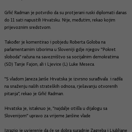
Grlić Radman je potvrdio da su protjerani ruski diplomati danas
do 11 sati napustili Hrvatsku. Nije, međutim, rekao kojim
prijevoznim sredstvom.
Također je komentirao i pobjedu Roberta Goloba na
parlamentarnim izborima u Sloveniji gdje njegov "Pokret
sloboda" računa na savezništvo sa socijalnim demokratima
(SD) Tanje Fajon, ali i Ljevice (L) Luke Meseca.
"S vladom Janeza Janše Hrvatska je izvrsno surađivala i radila
na snaženju naših strateških odnosa, rješavanju otvorenih
pitanja", rekao je Grlić Radman.
Hrvatska je, istaknuo je, "najdalje otišla u dijalogu sa
Slovenijom" upravo za vrijeme Janšine vlade
Izrazio je uvjerenje da će se dobra suradnje Zagreba i Ljubljane