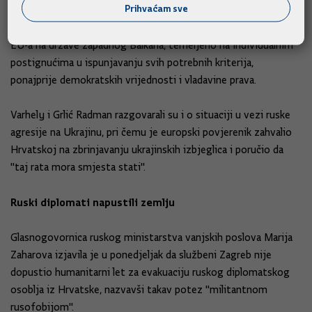
Prihvaćam sve
Prema njegovim riječima, Hrvatska snažno podržava širenje
EU-a na države zapadnog Balkana, temeljeno na individualnim
postignućima u ispunjavanju svih potrebnih kriterija,
ponajprije demokratskih vrijednosti i vladavine prava.
Varhely i Grlić Radman razgovarali su i o situaciji u vezi ruske
agresije na Ukrajinu, pri čemu je europski povjerenik zahvalio
Hrvatskoj na zbrinjavanju ukrajinskih izbjeglica i poručio da
"taj rata mora smjesta stati".
Ruski diplomati napustili zemlju
Glasnogovornica ruskog ministarstva vanjskih poslova Marija
Zaharova izjavila je u ponedjeljak da službeni Zagreb nije
dopustio humanitarni let za evakuaciju ruskog diplomatskog
osoblja iz Hrvatske, nazvavši takav potez "militantnom
rusofobijom".