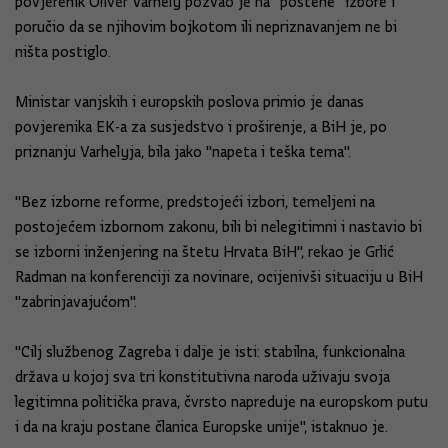
povjerenik Oliver Varhely pozvao je na "poštene" izbore i
poručio da se njihovim bojkotom ili nepriznavanjem ne bi
ništa postiglo.
Ministar vanjskih i europskih poslova primio je danas
povjerenika EK-a za susjedstvo i proširenje, a BiH je, po
priznanju Varhelyja, bila jako "napeta i teška tema''.
"Bez izborne reforme, predstojeći izbori, temeljeni na
postojećem izbornom zakonu, bili bi nelegitimni i nastavio bi
se izborni inženjering na štetu Hrvata BiH", rekao je Grlić
Radman na konferenciji za novinare, ocijenivši situaciju u BiH
"zabrinjavajućom".
''Cilj službenog Zagreba i dalje je isti: stabilna, funkcionalna
država u kojoj sva tri konstitutivna naroda uživaju svoja
legitimna politička prava, čvrsto napreduje na europskom putu
i da na kraju postane članica Europske unije", istaknuo je.