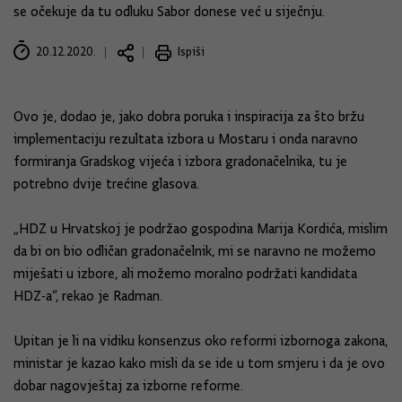
se očekuje da tu odluku Sabor donese već u siječnju.
20.12.2020.
Ispiši
Ovo je, dodao je, jako dobra poruka i inspiracija za što bržu
implementaciju rezultata izbora u Mostaru i onda naravno
formiranja Gradskog vijeća i izbora gradonačelnika, tu je
potrebno dvije trećine glasova.
„HDZ u Hrvatskoj je podržao gospodina Marija Kordića, mislim
da bi on bio odličan gradonačelnik, mi se naravno ne možemo
miješati u izbore, ali možemo moralno podržati kandidata
HDZ-a“, rekao je Radman.
Upitan je li na vidiku konsenzus oko reformi izbornoga zakona,
ministar je kazao kako misli da se ide u tom smjeru i da je ovo
dobar nagovještaj za izborne reforme.