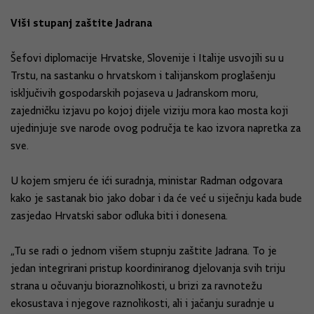
Viši stupanj zaštite Jadrana
Šefovi diplomacije Hrvatske, Slovenije i Italije usvojili su u
Trstu, na sastanku o hrvatskom i talijanskom proglašenju
isključivih gospodarskih pojaseva u Jadranskom moru,
zajedničku izjavu po kojoj dijele viziju mora kao mosta koji
ujedinjuje sve narode ovog područja te kao izvora napretka za
sve.
U kojem smjeru će ići suradnja, ministar Radman odgovara
kako je sastanak bio jako dobar i da će već u siječnju kada bude
zasjedao Hrvatski sabor odluka biti i donesena.
„Tu se radi o jednom višem stupnju zaštite Jadrana. To je
jedan integrirani pristup koordiniranog djelovanja svih triju
strana u očuvanju bioraznolikosti, u brizi za ravnotežu
ekosustava i njegove raznolikosti, ali i jačanju suradnje u