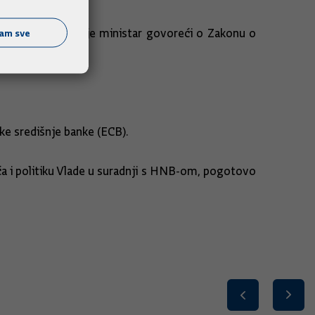
ćam sve
 većina'', kazao je ministar govoreći o Zakonu o
ke središnje banke (ECB).
ića i politiku Vlade u suradnji s HNB-om, pogotovo