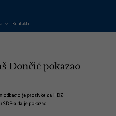
ma
Kontakti
daš Dončić pokazao
jan odbacio je prozivke da HDZ
u SDP-a da je pokazao