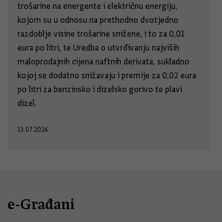
trošarine na energente i električnu energiju,
kojom su u odnosu na prethodno dvotjedno
razdoblje visine trošarine snižene, i to za 0,01
eura po litri, te Uredba o utvrđivanju najviših
maloprodajnih cijena naftnih derivata, sukladno
kojoj se dodatno snižavaju i premije za 0,02 eura
po litri za benzinsko i dizelsko gorivo te plavi
dizel.
13.07.2026.
e-Građani