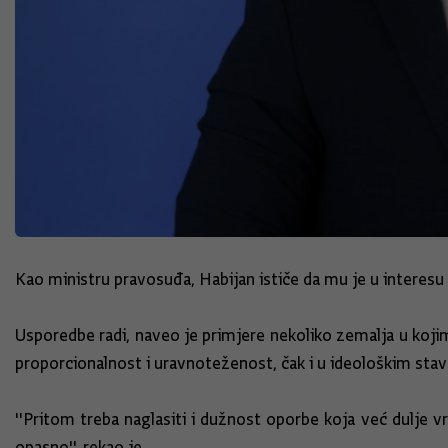
Kao ministru pravosuđa, Habijan ističe da mu je u interesu 
Usporedbe radi, naveo je primjere nekoliko zemalja u kojima
proporcionalnost i uravnoteženost, čak i u ideološkim sta
''Pritom treba naglasiti i dužnost oporbe koja već dulje v
opasno'', rekao je.