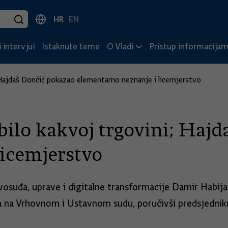
HR
EN
 intervjui
Istaknute teme
O Vladi
Pristup informacija
 Hajdaš Dončić pokazao elementarno neznanje i licemjerstvo
bilo kakvoj trgovini; Haj
licemjerstvo
avosuđa, uprave i digitalne transformacije Damir Habi
a na Vrhovnom i Ustavnom sudu, poručivši predsjednik