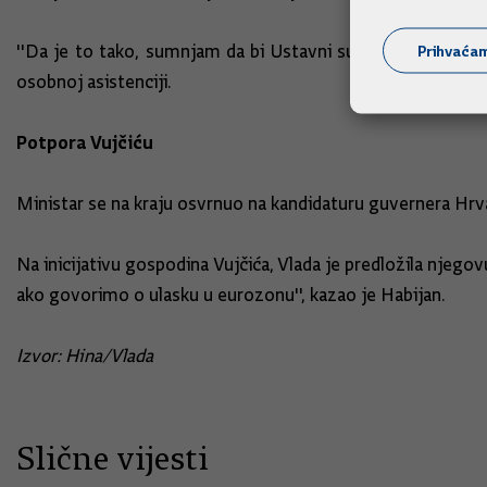
Prihvaća
''Da je to tako, sumnjam da bi Ustavni sud nedavno ukinu
osobnoj asistenciji.
Potpora Vujčiću
Ministar se na kraju osvrnuo na kandidaturu guvernera Hrv
Na inicijativu gospodina Vujčića, Vlada je predložila njeg
ako govorimo o ulasku u eurozonu'', kazao je Habijan.
Izvor: Hina/Vlada
Slične vijesti