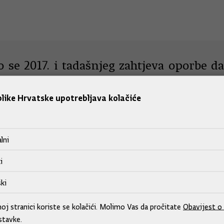
o se 2017. i tadašnjeg zahtjeva oporbe d
enstva za Agrokor, inače neće biti izbor
like Hrvatske upotrebljava kolačiće
 uvjetuje.
lni
 pravosuđa, uprave i digitalne transformacije Dam
i
ki
j stranici koriste se kolačići. Molimo Vas da pročitate
Obavijest o 
stavke.
la institucije.