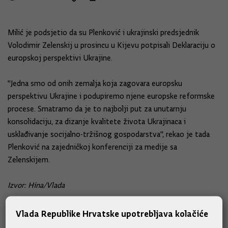
Milić je podsjetio da su Plenković i ukrajinski predsjednik
Volodimir Zelenskij u prosincu u Kijevu potpisali Deklaraciju o
europskoj perspektivi Ukrajine.
"Jedna smo od onih zemalja koja zagovara europsku
perspektivu Ukrajine i podupiremo njene europske reformske
procese. Smatramo da je to najbolji put za unutarnju
konsolidaciju, za dizanje kvalitete života Ukrajinaca i
usklađivanje socijalno-tržišnog gospodarstva", rekao je tada
Plenković na zajedničkoj konferenciji za medije sa
Zelenskijem.
Izvor: Hina/Vlada
Vlada Republike Hrvatske upotrebljava kolačiće