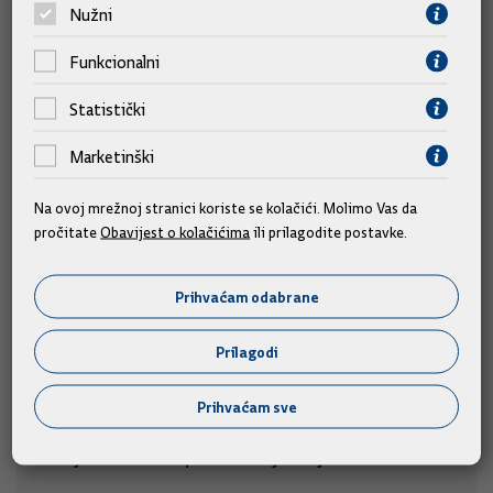
Slične vijesti
Nužni
Funkcionalni
Statistički
Marketinški
Na ovoj mrežnoj stranici koriste se kolačići. Molimo Vas da
pročitate
Obavijest o kolačićima
ili prilagodite postavke.
Prihvaćam odabrane
Prilagodi
Do kraja rujna model za sanaciju otpada
Prihvaćam sve
zakopanog u Gospiću. Prije odabira sve
varijante bit će predstavljene javnosti