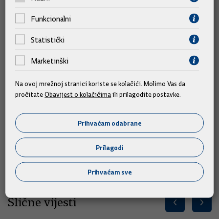
Foto galerija
Funkcionalni
Statistički
Marketinški
Na ovoj mrežnoj stranici koriste se kolačići. Molimo Vas da
pročitate
Obavijest o kolačićima
ili prilagodite postavke.
Prihvaćam odabrane
Prilagodi
Prihvaćam sve
Slične vijesti