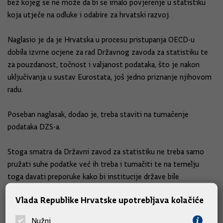
bez kojeg se ne može da bi se imalo povjerenje u statistiku
koja utječe na odluke i odabire za hrvatski razvoj.
Naglasio je da je Hrvatska u procesu pristupanja OECD-u
dobila izvrne ocjene za rad Državnog zavoda za statistiku te
za pouzdanost, točnost i valjanost podataka, što je nakon
uključivanja u sustav Eurostata, još jedno priznanje njihovom
radu.
Poseban naglasak, dodao je, treba staviti na tumačenje
podataka DZS-a.
Stoga smatra da Državni zavod za statistiku ne treba samo
pružati suhe podatke već ih treba i tumačiti te na temelju
toga davati preporuke kako bi institucije države bile
senzibilizirane na određene trendove u društvu i sukladno
Vlada Republike Hrvatske upotrebljava kolačiće
tome djelovale.
Nužni