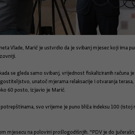
eta Vlade, Marić je ustvrdio da je svibanj mjesec koji ima p
zovniji.
kada se gleda samo svibanj, vrijednost fiskaliziranih računa 
 ugostiteljstvo, unatoč mjerama relaksacije i otvaranja terasa
oko 60 posto, izjavio je Marić.
trepštinama, svo vrijeme je puno bliža indeksu 100 (istoj razi
etom mjesecu na polovini prošlogodišnjih. "PDV je do jučera