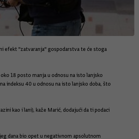
uni efekt "zatvaranja" gospodarstva te će stoga
je oko 18 posto manja u odnosu na isto lanjsko
, na indeksu 40 u odnosu na isto lanjsko doba, što
ni kao i lani), kaže Marić, dodajući da ti podaci
šnjeg dana bio opet u negativnom apsolutnom