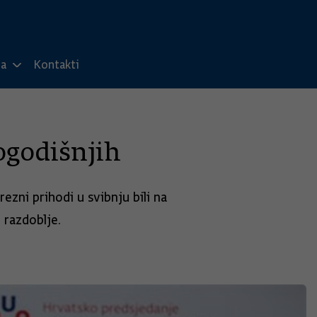
ma
Kontakti
ogodišnjih
ezni prihodi u svibnju bili na
 razdoblje.