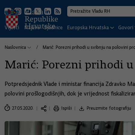
Vijesti
Najave
Sjednice
Europska Hrvatska
Govori i
Naslovnica
Marić: Porezni prihodi u svibnju na polovini pr
Marić: Porezni prihodi u
Potpredsjednik Vlade i ministar financija Zdravko Mar
polovini prošlogodišnjih, dok je vrijednost fiskalizi
27.05.2020.
Ispiši
Preuzmite fotografiju