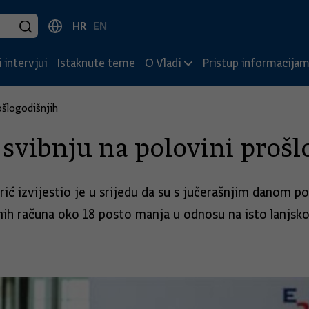
HR
EN
 intervjui
Istaknute teme
O Vladi
Pristup informacija
ošlogodišnjih
 svibnju na polovini prošl
ić izvijestio je u srijedu da su s jučerašnjim danom por
ranih računa oko 18 posto manja u odnosu na isto lanjsko