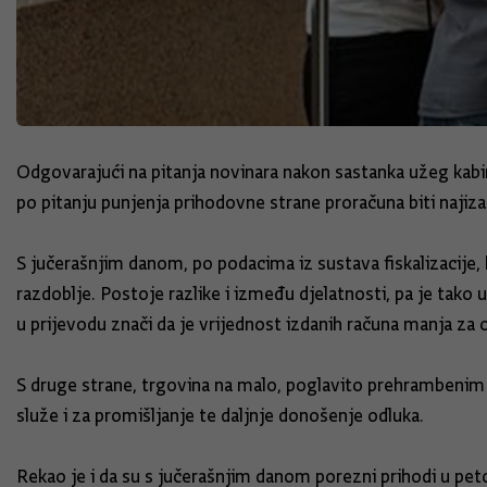
Odgovarajući na pitanja novinara nakon sastanka užeg kabin
po pitanju punjenja prihodovne strane proračuna biti najiza
S jučerašnjim danom, po podacima iz sustava fiskalizacije, 
razdoblje. Postoje razlike i između djelatnosti, pa je tako
u prijevodu znači da je vrijednost izdanih računa manja za 
S druge strane, trgovina na malo, poglavito prehrambenim po
služe i za promišljanje te daljnje donošenje odluka.
Rekao je i da su s jučerašnjim danom porezni prihodi u p