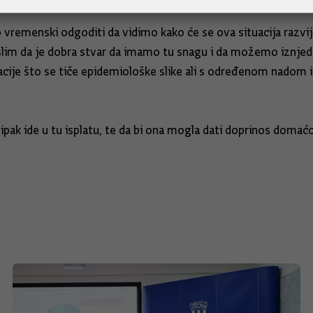
vremenski odgoditi da vidimo kako će se ova situacija razvijati.
lim da je dobra stvar da imamo tu snagu i da možemo iznjedr
uacije što se tiče epidemiološke slike ali s određenom nadom 
ipak ide u tu isplatu, te da bi ona mogla dati doprinos domaćo