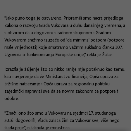
"Jako puno toga je ostvareno. Pripremili smo nacrt prijedloga
Zakona o razvoju Grada Vukovara u duhu današnjeg vremena, a
s obzirom da u dogovoru s radnom skupinom i Gradom
Vukovarom tražimo izuzeće od 'de minimis' potpora (potpore
male vrijednosti) koje smatramo važnim sukladno članku 107.
Ugovora o funkcioniranju Europske unije," rekla je Žalac.
Izrazila je žaljenje što to nitko ranije nije potaknuo kao temu,
kao i uvjerenje da će Ministarstvo financija, Opća uprava za
tržišno natjecanje i Opća uprava za regionalnu politiku
zajednički napraviti sve da se novim zakonom te potpore i
odobre.
"Znači, ono što smo u Vukovaru na sjednici 17. studenoga
2016. dogovorili, Vlada zaista čini za Vukovar sve, više nego
ikada prije", istaknula je ministrica.