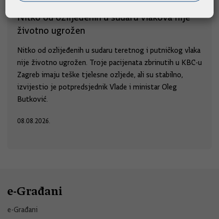
Nitko od ozlijeđenih u sudaru vlakova nije
životno ugrožen
Nitko od ozlijeđenih u sudaru teretnog i putničkog vlaka
nije životno ugrožen. Troje pacijenata zbrinutih u KBC-u
Zagreb imaju teške tjelesne ozljede, ali su stabilno,
izvijestio je potpredsjednik Vlade i ministar Oleg
Butković.
08.08.2026.
e-Građani
e-Građani