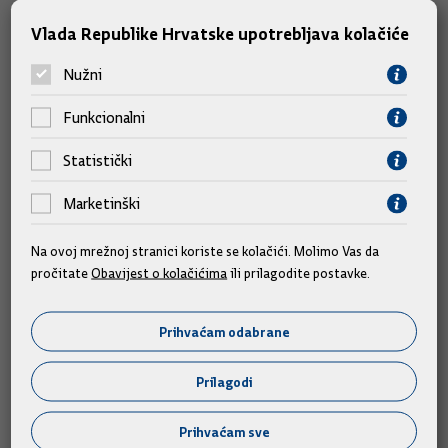
Vlada Republike Hrvatske upotrebljava kolačiće
Tekst: Hina
Nužni
Funkcionalni
Slične vijesti
Statistički
Marketinški
Na ovoj mrežnoj stranici koriste se kolačići. Molimo Vas da
pročitate
Obavijest o kolačićima
ili prilagodite postavke.
Prihvaćam odabrane
Prilagodi
Prihvaćam sve