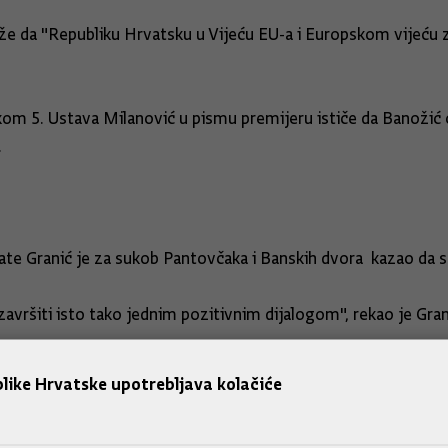
kaže da "Republiku Hrvatsku u Vijeću EU-a i Europskom vijeću
om 5. Ustava Milanović u pismu premijeru ističe da Banožić 
.
Mate Granić je za sukob Pantovčaka i Banskih dvora kazao da s
 završiti isto tako jednim pozitivnim dijalogom", rekao je Gra
like Hrvatske upotrebljava kolačiće
u izdavanje prigodne marke.