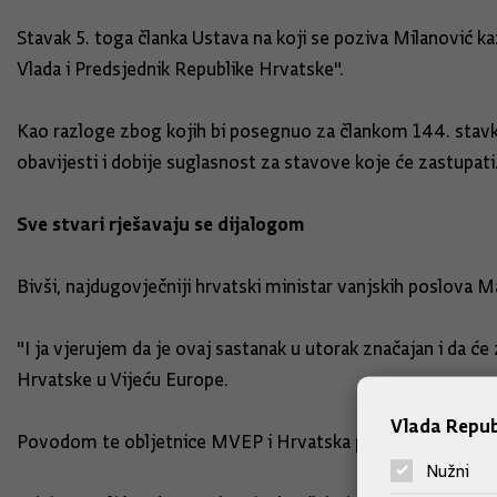
Stavak 5. toga članka Ustava na koji se poziva Milanović 
Vlada i Predsjednik Republike Hrvatske".
Kao razloge zbog kojih bi posegnuo za člankom 144. stavk
obavijesti i dobije suglasnost za stavove koje će zastupati
Sve stvari rješavaju se dijalogom
Bivši, najdugovječniji hrvatski ministar vanjskih poslova 
"I ja vjerujem da je ovaj sastanak u utorak značajan i da će
Hrvatske u Vijeću Europe.
Vlada Repub
Povodom te obljetnice MVEP i Hrvatska pošta potaknuli s
Nužni