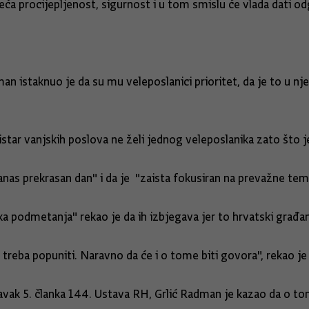
 veća procijepljenost, sigurnost i u tom smislu će vlada dati o
 istaknuo je da su mu veleposlanici prioritet, da je to u nje
tar vanjskih poslova ne želi jednog veleposlanika zato što je
anas prekrasan dan" i da je "zaista fokusiran na prevažne tem
a podmetanja" rekao je da ih izbjegava jer to hrvatski građan
a treba popuniti. Naravno da će i o tome biti govora", rekao j
tavak 5. članka 144. Ustava RH, Grlić Radman je kazao da o to