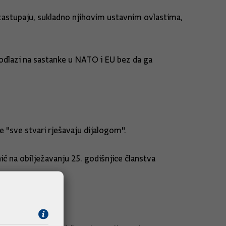
 zastupaju, sukladno njihovim ustavnim ovlastima,
odlazi na sastanke u NATO i EU bez da ga
e "sve stvari rješavaju dijalogom".
nić na obilježavanju 25. godišnjice članstva