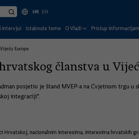
HR
EN
 intervjui
Istaknute teme
O Vladi
Pristup informacija
 Vijeću Europe
a hrvatskog članstva u Vij
Radman posjetio je štand MVEP-a na Cvjetnom trgu u sk
skoj integraciji".
 Hrvatskoj, nacionalnim interesima, interesima hrvatskih gra