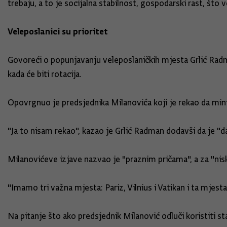
trebaju, a to je socijalna stabilnost, gospodarski rast, što
Veleposlanici su prioritet
Govoreći o popunjavanju veleposlaničkih mjesta Grlić Radman
kada će biti rotacija.
Opovrgnuo je predsjednika Milanovića koji je rekao da minis
"Ja to nisam rekao", kazao je Grlić Radman dodavši da je "d
Milanovićeve izjave nazvao je "praznim pričama", a za "nisk
"Imamo tri važna mjesta: Pariz, Vilnius i Vatikan i ta mjest
Na pitanje što ako predsjednik Milanović odluči koristiti s