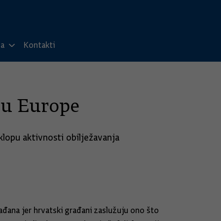
ma
Kontakti
eću Europe
lopu aktivnosti obilježavanja
đana jer hrvatski građani zaslužuju ono što