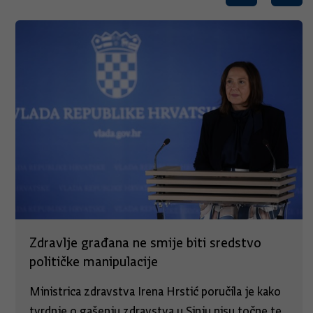
Zdravlje građana ne smije biti sredstvo
političke manipulacije
Ministrica zdravstva Irena Hrstić poručila je kako
tvrdnje o gašenju zdravstva u Sinju nisu točne te