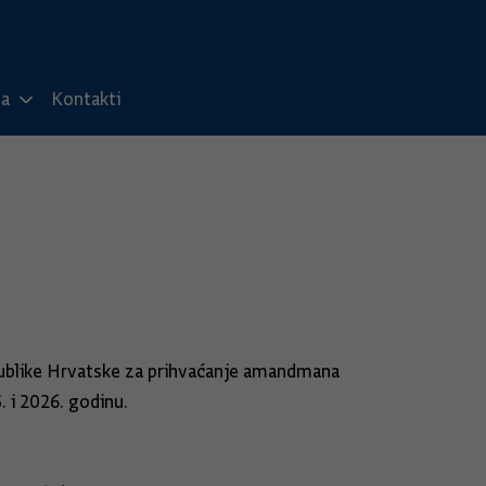
ma
Kontakti
epublike Hrvatske za prihvaćanje amandmana
. i 2026. godinu.