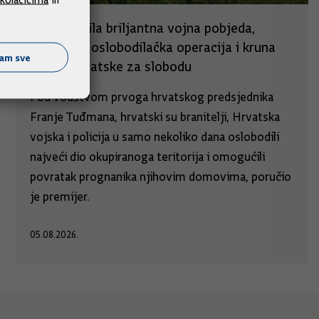
Oluja je bila briljantna vojna pobjeda,
legitimna oslobodilačka operacija i kruna
ćam sve
borbe Hrvatske za slobodu
Pod vodstvom prvoga hrvatskog predsjednika
Franje Tuđmana, hrvatski su branitelji, Hrvatska
vojska i policija u samo nekoliko dana oslobodili
najveći dio okupiranoga teritorija i omogućili
povratak prognanika njihovim domovima, poručio
je premijer.
05.08.2026.