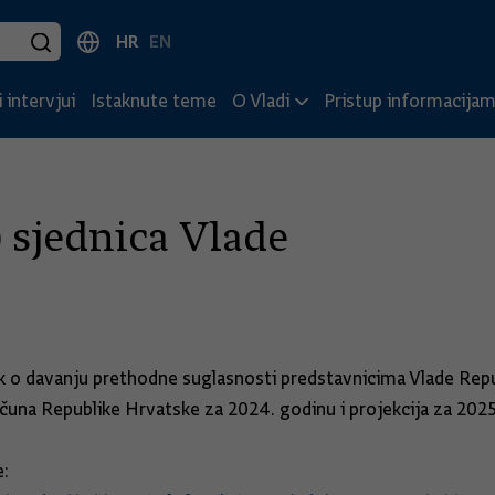
HR
EN
 intervjui
Istaknute teme
O Vladi
Pristup informacija
) sjednica Vlade
učak o davanju prethodne suglasnosti predstavnicima Vlade R
una Republike Hrvatske za 2024. godinu i projekcija za 2025
e: