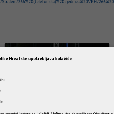
023/Studeni/266%20(telefonska)%20sjednica%20VRH/266%2
like Hrvatske upotrebljava kolačiće
lni
i
ki
j stranici koriste se kolačići. Molimo Vas da pročitate
Obavijest o 