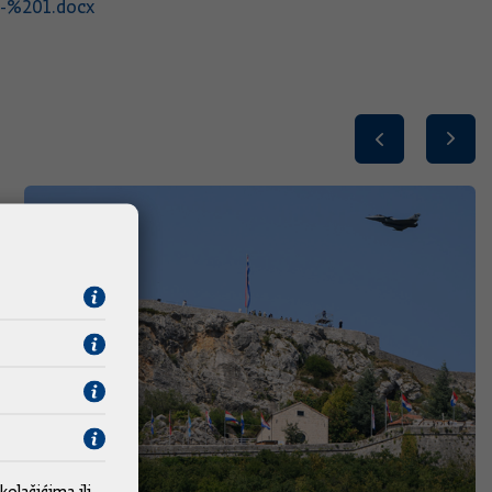
0-%201.docx
kolačićima
ili