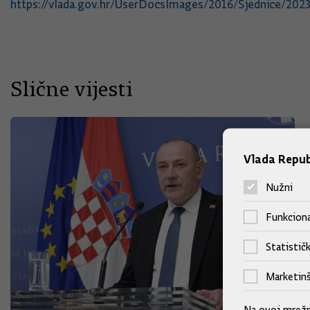
https://vlada.gov.hr/UserDocsImages/2016/Sjednice/2
Slične vijesti
Vlada Repub
Nužni
Funkciona
Statističk
Marketinš
Na ovoj mrežno