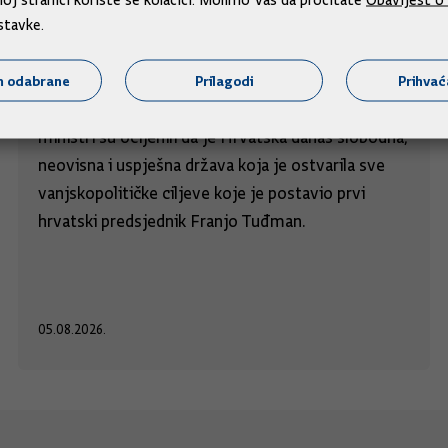
stavke.
Hrvatska je danas slobodna, neovisna i
uspješna država
m odabrane
Prilagodi
Prihva
Uoči proslave 31. godišnjice VRO Oluja u srijedu,
ministri su ocijenili da je Hrvatska danas slobodna,
neovisna i uspješna država koja je ostvarila sve
vanjskopolitičke ciljeve koje je postavio prvi
hrvatski predsjednik Franjo Tuđman.
05.08.2026.