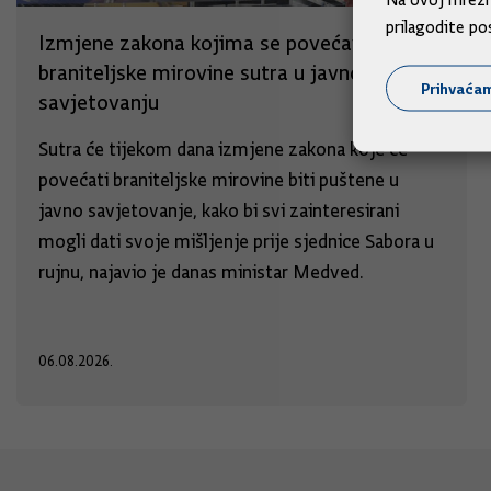
prilagodite po
Izmjene zakona kojima se povećavaju
braniteljske mirovine sutra u javnom
Prihvaća
savjetovanju
Sutra će tijekom dana izmjene zakona koje će
povećati braniteljske mirovine biti puštene u
javno savjetovanje, kako bi svi zainteresirani
mogli dati svoje mišljenje prije sjednice Sabora u
rujnu, najavio je danas ministar Medved.
06.08.2026.