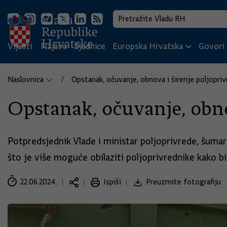
Vijesti
Najave
Sjednice
Europska Hrvatska
Govori i
Naslovnica
Opstanak, očuvanje, obnova i širenje poljopri
Opstanak, očuvanje, obno
Potpredsjednik Vlade i ministar poljoprivrede, šumars
što je više moguće obilaziti poljoprivrednike kako b
22.06.2024.
Ispiši
Preuzmite fotografiju