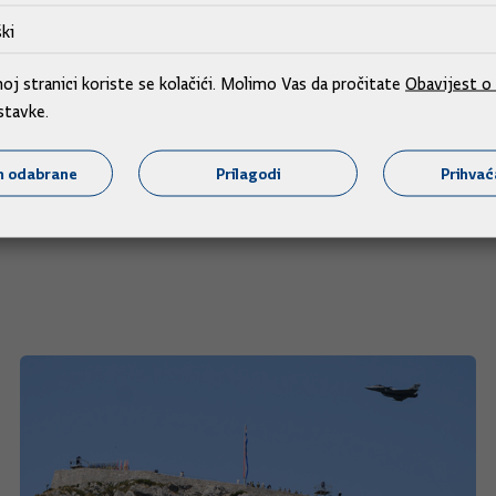
ki
 je Dabro, koji smatra da poljoprivrednici imaju volje i znanj
j stranici koriste se kolačići. Molimo Vas da pročitate
Obavijest o 
stavke.
j proizvodnje Milan Drobac iz tvrtke koja se bavi uzgojem ži
m odabrane
Prilagodi
Prihva