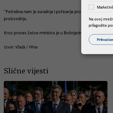
Marketinš
“Potrebna nam je suradnja i poticanje proizvodnje”, istakao
proizvodnju.
Na ovoj mrežno
prilagodite po
Kroz proces žetve ministra je u Bošnjacima proveo voditel
Prihvaća
Izvor: Vlada / Hina
Slične vijesti