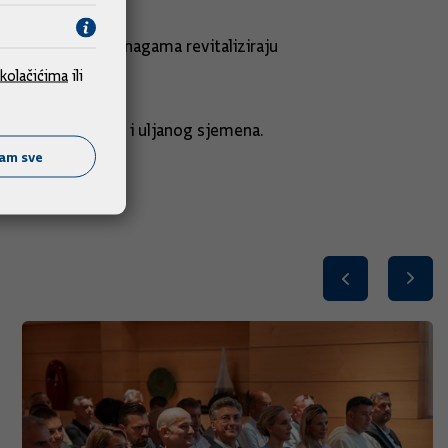
a da zajedničkim snagama revitaliziraju
kolačićima
ili
tarica, mahunarki i uljanog sjemena.
ćam sve