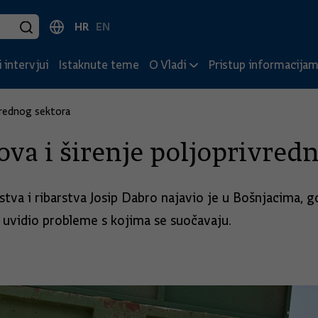
HR
EN
 intervjui
Istaknute teme
O Vladi
Pristup informacija
vrednog sektora
va i širenje poljoprivred
tva i ribarstva Josip Dabro najavio je u Bošnjacima, gd
i uvidio probleme s kojima se suočavaju.