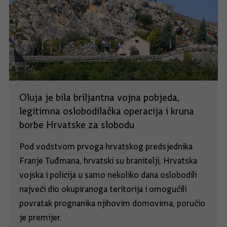
Oluja je bila briljantna vojna pobjeda,
legitimna oslobodilačka operacija i kruna
borbe Hrvatske za slobodu
Pod vodstvom prvoga hrvatskog predsjednika
Franje Tuđmana, hrvatski su branitelji, Hrvatska
vojska i policija u samo nekoliko dana oslobodili
najveći dio okupiranoga teritorija i omogućili
povratak prognanika njihovim domovima, poručio
je premijer.