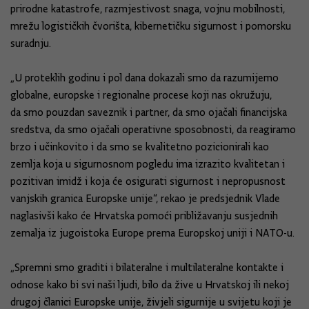
prirodne katastrofe, razmjestivost snaga, vojnu mobilnosti,
mrežu logističkih čvorišta, kibernetičku sigurnost i pomorsku
suradnju.
„U proteklih godinu i pol dana dokazali smo da razumijemo
globalne, europske i regionalne procese koji nas okružuju,
da smo pouzdan saveznik i partner, da smo ojačali financijska
sredstva, da smo ojačali operativne sposobnosti, da reagiramo
brzo i učinkovito i da smo se kvalitetno pozicionirali kao
zemlja koja u sigurnosnom pogledu ima izrazito kvalitetan i
pozitivan imidž i koja će osigurati sigurnost i nepropusnost
vanjskih granica Europske unije“, rekao je predsjednik Vlade
naglasivši kako će Hrvatska pomoći približavanju susjednih
zemalja iz jugoistoka Europe prema Europskoj uniji i NATO-u.
„Spremni smo graditi i bilateralne i multilateralne kontakte i
odnose kako bi svi naši ljudi, bilo da žive u Hrvatskoj ili nekoj
drugoj članici Europske unije, živjeli sigurnije u svijetu koji je