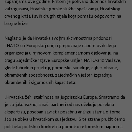
županijama ove godine. Pritom je pohvalio doprinos hrvatskih
vatrogasaca, Hrvatske gorske službe spašavanja, Hrvatskog
crvenog križa i svih drugih tijela koja pomažu odgovoriti na
brojne krize.
Naglasio je da Hrvatska svojim aktivnostima pridonosi
i NATO-u i Europskoj uniji i prepoznaje napore ovih dviju
organizacija u njihovom komplementarnom djelovanju, na
tragu Zajedničke izjave Europske unije i NATO-a iz Varšave,
glede hibridnih prijetnji, pomorske suradnje, cyber-obrane,
obrambenih sposobnosti, zajedničkih vježbi i izgradnje
obrambenih i sigurnosnih kapaciteta.
„Hrvatska želi stabilnost na jugoistoku Europe. Smatramo da
je to jako važno, a naši partneri od nas očekuju posebnu
ekspertizu, poseban savjet i posebnu analizu stanja o tome
što se zbiva u hrvatskom susjedstvu. S te strane pružit ćemo
političku podršku i konkretnu pomoć u reformskim naporima