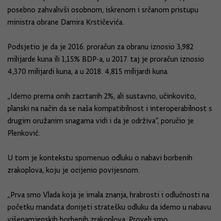
posebno zahvalivši osobnom, iskrenom i srčanom pristupu
ministra obrane Damira Krstičevića.
Podsjetio je da je 2016. proračun za obranu iznosio 3,982
milijarde kuna ili 1,15% BDP-a, u 2017. taj je proračun iznosio
4,370 milijardi kuna, a u 2018. 4,815 milijardi kuna.
„Idemo prema onih zacrtanih 2%, ali sustavno, učinkovito,
planski na način da se naša kompatibilnost i interoperabilnost s
drugim oružanim snagama vidi i da je održiva“, poručio je
Plenković.
U tom je kontekstu spomenuo odluku o nabavi borbenih
zrakoplova, koju je ocijenio povijesnom.
„Prva smo Vlada koja je imala znanja, hrabrosti i odlučnosti na
početku mandata donijeti stratešku odluku da idemo u nabavu
višenamjenskih borbenih zrakoplova. Proveli smo