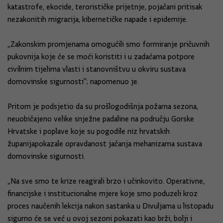
katastrofe, ekocide, terorističke prijetnje, pojačani pritisak
nezakonitih migracija, kibernetičke napade i epidemije.
„Zakonskim promjenama omogućili smo formiranje pričuvnih
pukovnija koje će se moći koristiti i u zadaćama potpore
civilnim tijelima vlasti i stanovništvu u okviru sustava
domovinske sigurnosti“; napomenuo je.
Pritom je podsjetio da su prošlogodišnja požarna sezona,
neuobičajeno velike snježne padaline na području Gorske
Hrvatske i poplave koje su pogodile niz hrvatskih
županijapokazale opravdanost jačanja mehanizama sustava
domovinske sigurnosti.
„Na sve smo te krize reagirali brzo i učinkovito. Operativne,
financijske i institucionalne mjere koje smo poduzeli kroz
proces naučenih lekcija nakon sastanka u Divuljama u listopadu
sigurno će se već u ovoj sezoni pokazati kao brži, bolji i