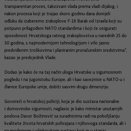
transparentan proces, takozvani vlada prema vladi dijalog, i
nakon procesa koji je trajao skoro godinu dana donijeli
odluku da izaberemo zrakoplove F-16 Barak od Izraela koji su
potpuno prilagođeni NATO standardima i koji će osigurati
sposobnost Hrvatskoga ratnog zrakoplovstva u narednih 25 do
30 godina, s najmodernijom tehnologijom i vrlo jasno
predviđenim troškovima i planiranim proračunskim sredstvima“,
kazao je predsjednik Vlade.
Dodao je kako će na taj način uloga Hrvatske u sigurnosnom
pogledu i na jugoistoku Europe, ali i kao saveznice u NATO-u i
članice Europske unije, dobiti sasvim drugu dimenziju.
Govoreći o hrvatskoj policiji, koja je dio sustava nacionalne
i domovinske sigurnosti, naglasio je kako ministar unutarnjih
poslova Davor Božinović sa suradnicima radi na poboljšanju
kvalitete života hrvatskih policajaca i njihovoga standarda, ali i
na modernom i učinkovitom sustavu koji je u stanju