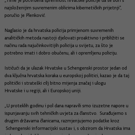
„Time je potvrđena spremnost hrvatske policije da se bori s
najsloženijim suvremenim oblicima kibernetičkih prijetnji“,
poručio je Plenković.
Naglasio je da hrvatska policija primjenom suvremenih
analitičkih metoda nastoji djelovati proaktivno i približiti se
načinu rada najučinkovitijih policija u svijetu, za što je
potrebno imati i dobro obučenu, ali i opremljenu policiju.
Ističući da je ulazak Hrvatske u Schengenski prostor jedan od
dva ključna hrvatska koraka u europskoj politici, kazao je da taj
politički i strateški cilj bitno mijenja značaj i ulogu
Hrvatske i u regiji, ali i Europskoj uniji.
„U proteklih godinu i pol dana napravili smo izuzetne napore u
ispunjavanju svih tehničkih uvjeta za članstvo. Surađujemo s
drugim državama članicama, razmjenjujemo podatke kroz
Schengenski informacijski sustav i, s obzirom da Hrvatska ima