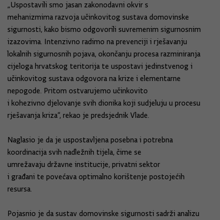
„Uspostavili smo jasan zakonodavni okvir s
mehanizmima razvoja učinkovitog sustava domovinske
sigurnosti, kako bismo odgovorili suvremenim sigurnosnim
izazovima. Intenzivno radimo na prevenciji i rješavanju
lokalnih sigurnosnih pojava, okončanju procesa razminiranja
cijeloga hrvatskog teritorija te uspostavi jedinstvenog i
učinkovitog sustava odgovora na krize i elementarne
nepogode. Pritom ostvarujemo učinkovito
i kohezivno djelovanje svih dionika koji sudjeluju u procesu
rješavanja kriza“, rekao je predsjednik Vlade.
Naglasio je da je uspostavljena posebna i potrebna
koordinacija svih nadležnih tijela, čime se
umrežavaju državne institucije, privatni sektor
i građani te povećava optimalno korištenje postojećih
resursa.
Pojasnio je da sustav domovinske sigurnosti sadrži analizu