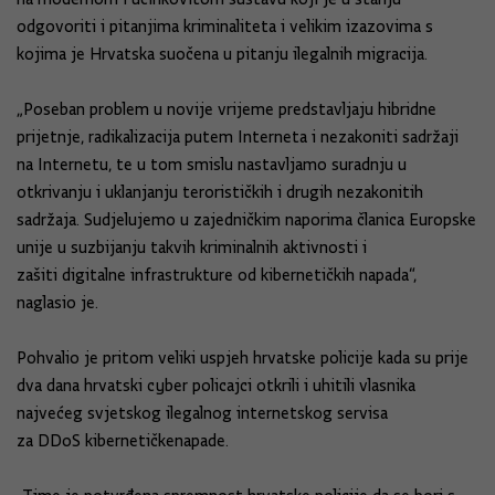
odgovoriti i pitanjima kriminaliteta i velikim izazovima s
kojima je Hrvatska suočena u pitanju ilegalnih migracija.
„Poseban problem u novije vrijeme predstavljaju hibridne
prijetnje, radikalizacija putem Interneta i nezakoniti sadržaji
na Internetu, te u tom smislu nastavljamo suradnju u
otkrivanju i uklanjanju terorističkih i drugih nezakonitih
sadržaja. Sudjelujemo u zajedničkim naporima članica Europske
unije u suzbijanju takvih kriminalnih aktivnosti i
zašiti digitalne infrastrukture od kibernetičkih napada“,
naglasio je.
Pohvalio je pritom veliki uspjeh hrvatske policije kada su prije
dva dana hrvatski cyber policajci otkrili i uhitili vlasnika
najvećeg svjetskog ilegalnog internetskog servisa
za DDoS kibernetičkenapade.