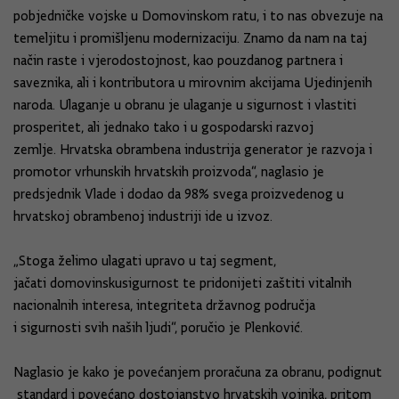
pobjedničke vojske u Domovinskom ratu, i to nas obvezuje na
temeljitu i promišljenu modernizaciju. Znamo da nam na taj
način raste i vjerodostojnost, kao pouzdanog partnera i
saveznika, ali i kontributora u mirovnim akcijama Ujedinjenih
naroda. Ulaganje u obranu je ulaganje u sigurnost i vlastiti
prosperitet, ali jednako tako i u gospodarski razvoj
zemlje. Hrvatska obrambena industrija generator je razvoja i
promotor vrhunskih hrvatskih proizvoda“, naglasio je
predsjednik Vlade i dodao da 98% svega proizvedenog u
hrvatskoj obrambenoj industriji ide u izvoz.
„Stoga želimo ulagati upravo u taj segment,
jačati domovinskusigurnost te pridonijeti zaštiti vitalnih
nacionalnih interesa, integriteta državnog područja
i sigurnosti svih naših ljudi“, poručio je Plenković.
Naglasio je kako je povećanjem proračuna za obranu, podignut
standard i povećano dostojanstvo hrvatskih vojnika, pritom