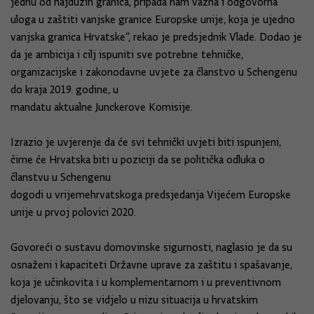
jednu od najdužih granica, pripada nam važna i odgovorna
uloga u zaštiti vanjske granice Europske unije, koja je ujedno
vanjska granica Hrvatske“, rekao je predsjednik Vlade. Dodao je
da je ambicija i cilj ispuniti sve potrebne tehničke,
organizacijske i zakonodavne uvjete za članstvo u Schengenu
do kraja 2019. godine, u
mandatu aktualne Junckerove Komisije.
Izrazio je uvjerenje da će svi tehnički uvjeti biti ispunjeni,
čime će Hrvatska biti u poziciji da se politička odluka o
članstvu u Schengenu
dogodi u vrijemehrvatskoga predsjedanja Vijećem Europske
unije u prvoj polovici 2020.
Govoreći o sustavu domovinske sigurnosti, naglasio je da su
osnaženi i kapaciteti Državne uprave za zaštitu i spašavanje,
koja je učinkovita i u komplementarnom i u preventivnom
djelovanju, što se vidjelo u nizu situacija u hrvatskim