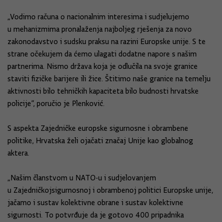
„Vodimo računa o nacionalnim interesima i sudjelujemo
u mehanizmima pronalaženja najboljeg rješenja za novo
zakonodavstvo i sudsku praksu na razini Europske unije. S te
strane očekujem da ćemo ulagati dodatne napore s našim
partnerima. Nismo država koja je odlučila na svoje granice
staviti fizičke barijere ili žice. Štitimo naše granice na temelju
aktivnosti bilo tehničkih kapaciteta bilo budnosti hrvatske
policije“, poručio je Plenković.
S aspekta Zajedničke europske sigurnosne i obrambene
politike, Hrvatska želi ojačati značaj Unije kao globalnog
aktera.
„Našim članstvom u NATO-u i sudjelovanjem
u Zajedničkojsigurnosnoj i obrambenoj politici Europske unije,
jačamo i sustav kolektivne obrane i sustav kolektivne
sigurnosti. To potvrđuje da je gotovo 400 pripadnika