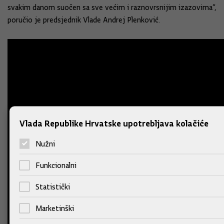
svakim danom suočen sa sve većim i raznovrsnijim izazovima“,
poručio je predsjednik Vlade Andrej Plenković.
Vlada Republike Hrvatske upotrebljava kolačiće
Nužni
Funkcionalni
Statistički
Marketinški