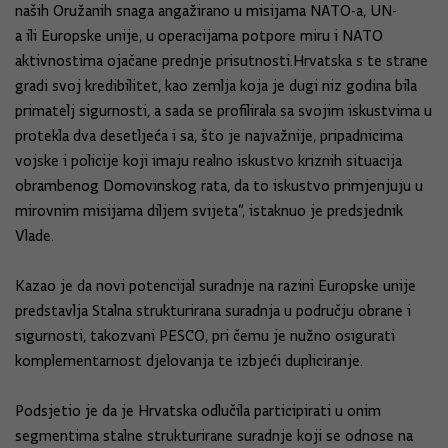
naših Oružanih snaga angažirano u misijama NATO-a, UN-
a ili Europske unije, u operacijama potpore miru i NATO
aktivnostima ojačane prednje prisutnosti.Hrvatska s te strane
gradi svoj kredibilitet, kao zemlja koja je dugi niz godina bila
primatelj sigurnosti, a sada se profilirala sa svojim iskustvima u
protekla dva desetljeća i sa, što je najvažnije, pripadnicima
vojske i policije koji imaju realno iskustvo kriznih situacija
obrambenog Domovinskog rata, da to iskustvo primjenjuju u
mirovnim misijama diljem svijeta“, istaknuo je predsjednik
Vlade.
Kazao je da novi potencijal suradnje na razini Europske unije
predstavlja Stalna strukturirana suradnja u području obrane i
sigurnosti, takozvani PESCO, pri čemu je nužno osigurati
komplementarnost djelovanja te izbjeći dupliciranje.
Podsjetio je da je Hrvatska odlučila participirati u onim
segmentima stalne strukturirane suradnje koji se odnose na