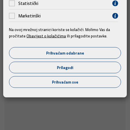
Statistički
Marketinški
Na ovoj mrežnoj stranici koriste se kolačići. Molimo Vas da
pročitate
Obavijest o kolačićima
ili prilagodite postavke.
Predsjednik Vlade Plenković na 29. Maratonu
lađa
Prihvaćam odabrane
Predsjednik Vlade Andrej Plenković nazočit će startu
Prilagodi
u subotu, 8.
utrke 29. Maratona lađa u Metkoviću,
kolovoza 2026. u 17 sati.
Prihvaćam sve
08.08.2026.