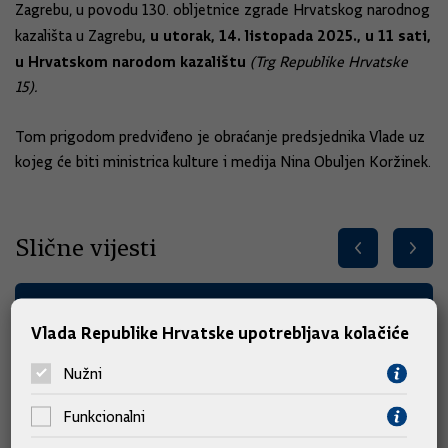
Zagrebu, u povodu 130. obljetnice zgrade Hrvatskog narodnog
, u utorak, 14. listopada 2025., u 11 sati,
kazališta u Zagrebu
u Hrvatskom narodom kazalištu
(Trg Republike Hrvatske
15).
Tom prigodom predviđeno je obraćanje predsjednika Vlade uz
kojeg će biti ministrica kulture i medija Nina Obuljen Koržinek.
Slične vijesti
Vlada Republike Hrvatske upotrebljava kolačiće
Nužni
Funkcionalni