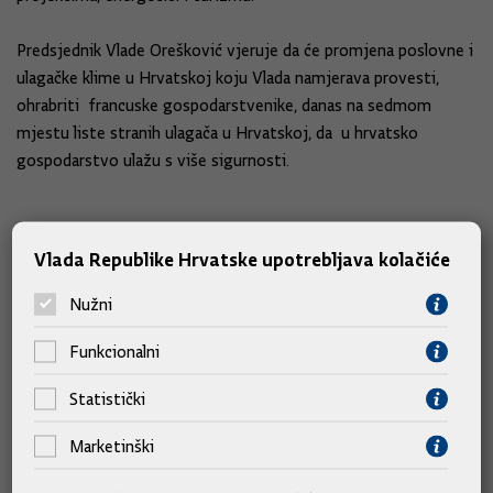
Predsjednik Vlade Orešković vjeruje da će promjena poslovne i
ulagačke klime u Hrvatskoj koju Vlada namjerava provesti,
ohrabriti francuske gospodarstvenike, danas na sedmom
mjestu liste stranih ulagača u Hrvatskoj, da u hrvatsko
gospodarstvo ulažu s više sigurnosti.
Vlada Republike Hrvatske upotrebljava kolačiće
Nužni
Foto galerija
Funkcionalni
Statistički
Marketinški