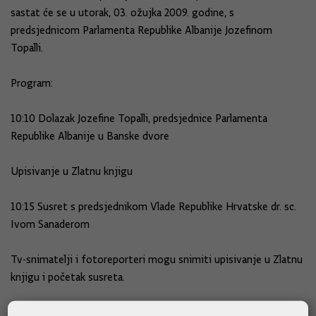
sastat će se u utorak, 03. ožujka 2009. godine, s
predsjednicom Parlamenta Republike Albanije Jozefinom
Topalli.
Program:
10:10 Dolazak Jozefine Topalli, predsjednice Parlamenta
Republike Albanije u Banske dvore
Upisivanje u Zlatnu knjigu
10:15 Susret s predsjednikom Vlade Republike Hrvatske dr. sc.
Ivom Sanaderom
Tv-snimatelji i fotoreporteri mogu snimiti upisivanje u Zlatnu
knjigu i početak susreta.