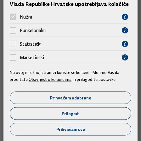
Vlada Republike Hrvatske upotrebljava kolačiće
Slične vijesti
Nužni
Funkcionalni
Statistički
Marketinški
Na ovoj mrežnoj stranici koriste se kolačići. Molimo Vas da
pročitate
Obavijest o kolačićima
ili prilagodite postavke.
Prihvaćam odabrane
Prilagodi
Prihvaćam sve
Predsjednik i članovi Vlade na obilježavanju
obljetnice "Oluje"